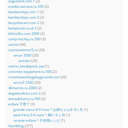
augustent.com 1
(2)
avtobu-samara.ru 500
(2)
bambturkiye.com 1
(2)
bambturkiye.com 2
(2)
besyohocam.com 2
(2)
betspecial.co.uk 2
(2)
bilimufku.com 2000
(2)
camp-hockey.ru 500
(3)
casino
(64)
casinoselector5.ru
(20)
ancor 3500
(20)
articles
(20)
casino_bezdepozit_top
(1)
concrete-equipment.ru 500
(2)
creativeworkingplayground.com
(20)
ancorZ 2500
(20)
dkmarino.ru 2000
(2)
dogakentkres.com 2
(2)
dvinadelivery.ru 500
(2)
enfant 子育て
(3)
grande soeur 8-9 mois＊お姉ちゃん8−9ヶ月
(1)
petit frère 0-6 mois＊弟0−６ヶ月
(1)
recette enfant＊子供用レシピ
(1)
Gambling
(377)