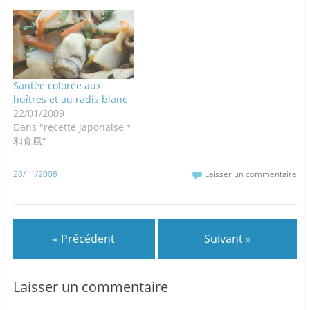
poivre Couper en petits
morceaux le foie, émincer
l'oignon Cuire l'oignon +
ail. Ajouter le foie. Retirer
le tout une fois…
Sautée colorée aux
huîtres et au radis blanc
22/01/2009
Dans "recette japonaise＊
和食風"
28/11/2008
Laisser un commentaire
« Précédent
Suivant »
Laisser un commentaire