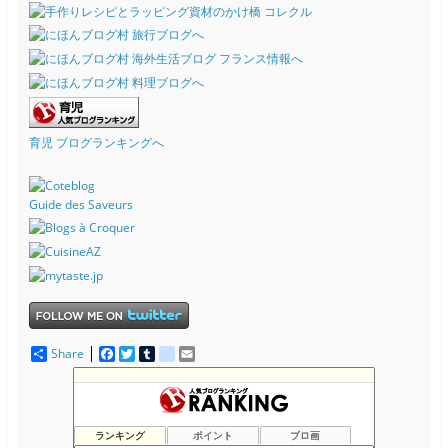
育児 ブログランキングへ
Guide des Saveurs
Share
F
T
T
d
E
a
w
u
e
m
c
i
m
l
a
The Resident Diaries
679位
e
t
b
i
i
ハッピーリボンレイ日記 from ハワイ
680位
b
t
l
c
l
o
e
r
i
思いつくままに書くブログの静態保管所
681位
ランキング
ポイント
ブロ画