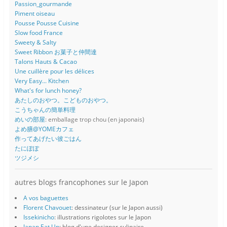
Passion_gourmande
Piment oiseau
Pousse Pousse Cuisine
Slow food France
Sweety & Salty
Sweet Ribbon お菓子と仲間達
Talons Hauts & Cacao
Une cuillère pour les délices
Very Easy... Kitchen
What's for lunch honey?
あたしのおやつ。こどものおやつ。
こうちゃんの簡単料理
めいの部屋
: emballage trop chou (en japonais)
よめ膳@YOMEカフェ
作ってあげたい彼ごはん
たにぽぽ
ツジメシ
autres blogs francophones sur le Japon
A vos baguettes
Florent Chavouet
: dessinateur (sur le Japon aussi)
Issekinicho
: illustrations rigolotes sur le Japon
Japan Eat Up
: blog d'une designer culinaire