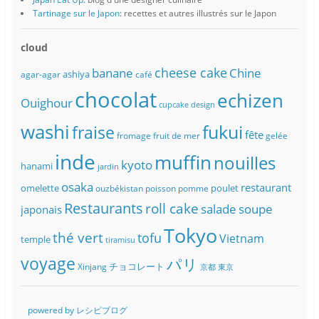
Tartinage sur le Japon
: recettes et autres illustrés sur le Japon
cloud
banane
cheese cake
Chine
ashiya
agar-agar
café
chocolat
echizen
Ouighour
cupcake
design
washi
fukui
fraise
fête
fromage
fruit de mer
gelée
inde
muffin
nouilles
kyoto
hanami
jardin
osaka
restaurant
omelette
poulet
ouzbékistan
poisson
pomme
Restaurants
roll cake
soupe
salade
japonais
Tokyo
thé vert
tofu
Vietnam
temple
tiramisu
voyage
パリ
チョコレート
Xinjang
京都
東京
powered by レシピブログ