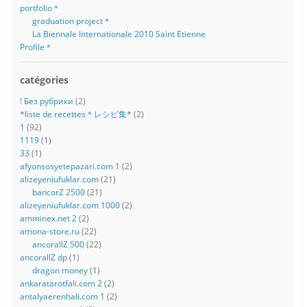
portfolio＊
graduation project＊
La Biennale Internationale 2010 Saint Etienne
Profile＊
catégories
! Без рубрики
(2)
*liste de recettes＊レシピ集*
(2)
1
(92)
1119
(1)
33
(1)
afyonsosyetepazari.com 1
(2)
alizeyeniufuklar.com
(21)
bancorZ 2500
(21)
alizeyeniufuklar.com 1000
(2)
amminex.net 2
(2)
amona-store.ru
(22)
ancorallZ 500
(22)
ancorallZ dp
(1)
dragon money
(1)
ankaratarotfali.com 2
(2)
antalyaerenhali.com 1
(2)