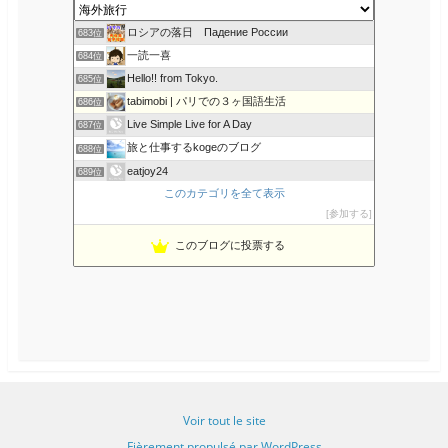
o
r
o
「世界中どこでも自分らしく生きる」海外情報発信ブログ
682位
k
u
s
ロシアの落日 Падение России
683位
一読一喜
684位
Hello!! from Tokyo.
685位
tabimobi | パリでの３ヶ国語生活
686位
Live Simple Live for A Day
687位
旅と仕事するkogeのブログ
688位
eatjoy24
689位
このカテゴリを全て表示
おっさん女子でも料理が好き
690位
参加する
旅に関するお得な情報
691位
南アフリカ・タウンシップで生活！
692位
このブログに投票する
ANZU DESIGN
693位
Voir tout le site
Fièrement propulsé par WordPress