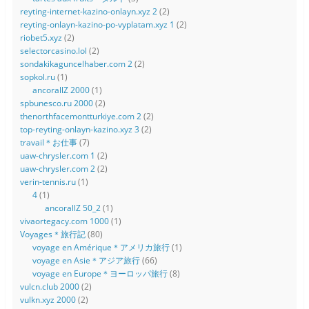
reyting-internet-kazino-onlayn.xyz 2
(2)
reyting-onlayn-kazino-po-vyplatam.xyz 1
(2)
riobet5.xyz
(2)
selectorcasino.lol
(2)
sondakikaguncelhaber.com 2
(2)
sopkol.ru
(1)
ancorallZ 2000
(1)
spbunesco.ru 2000
(2)
thenorthfacemontturkiye.com 2
(2)
top-reyting-onlayn-kazino.xyz 3
(2)
travail＊お仕事
(7)
uaw-chrysler.com 1
(2)
uaw-chrysler.com 2
(2)
verin-tennis.ru
(1)
4
(1)
ancorallZ 50_2
(1)
vivaortegacy.com 1000
(1)
Voyages＊旅行記
(80)
voyage en Amérique＊アメリカ旅行
(1)
voyage en Asie＊アジア旅行
(66)
voyage en Europe＊ヨーロッパ旅行
(8)
vulcn.club 2000
(2)
vulkn.xyz 2000
(2)