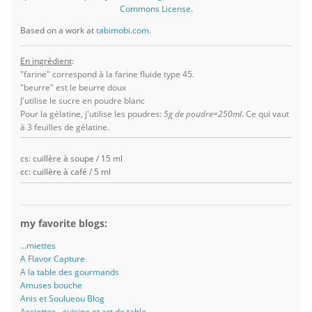
Commons License
.
Based on a work at
tabimobi.com
.
En ingrédient
:
"farine" correspond à la farine fluide type 45.
"beurre" est le beurre doux
J'utilise le sucre en poudre blanc
Pour la gélatine, j'utilise les poudres:
5g de poudre=250ml
. Ce qui vaut
à 3 feuilles de gélatine.
cs: cuillère à soupe / 15 ml
cc: cuillère à café / 5 ml
my favorite blogs:
...miettes
A Flavor Capture
A la table des gourmands
Amuses bouche
Anis et Soulueou Blog
Assiettes - cuisine et art de table