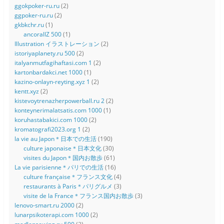
ggokpoker-ru.ru
(2)
ggpoker-ru.ru
(2)
gkbkchr.ru
(1)
ancorallZ 500
(1)
Illustration イラストレーション
(2)
istoriyaplanety.ru 500
(2)
italyanmutfagihaftasi.com 1
(2)
kartonbardakci.net 1000
(1)
kazino-onlayn-reyting.xyz 1
(2)
kentt.xyz
(2)
kistevoytrenazherpowerball.ru 2
(2)
konteynerimalatsatis.com 1000
(1)
koruhastabakici.com 1000
(2)
kromatografi2023.org 1
(2)
la vie au Japon＊日本での生活
(190)
culture japonaise＊日本文化
(30)
visites du Japon＊国内お散歩
(61)
La vie parisienne＊パリでの生活
(16)
culture française＊フランス文化
(4)
restaurants à Paris＊パリグルメ
(3)
visite de la France＊フランス国内お散歩
(3)
lenovo-smart.ru 2000
(2)
lunarpsikoterapi.com 1000
(2)