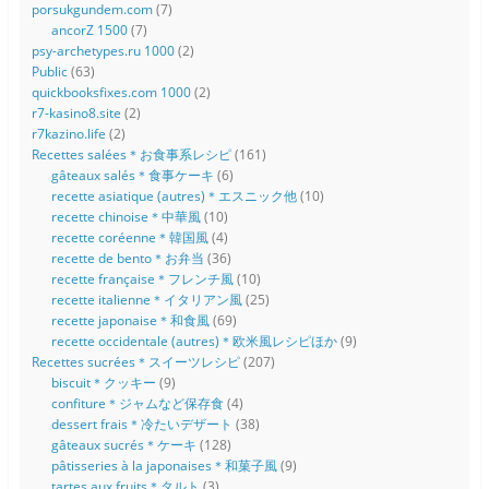
porsukgundem.com
(7)
ancorZ 1500
(7)
psy-archetypes.ru 1000
(2)
Public
(63)
quickbooksfixes.com 1000
(2)
r7-kasino8.site
(2)
r7kazino.life
(2)
Recettes salées＊お食事系レシピ
(161)
gâteaux salés＊食事ケーキ
(6)
recette asiatique (autres)＊エスニック他
(10)
recette chinoise＊中華風
(10)
recette coréenne＊韓国風
(4)
recette de bento＊お弁当
(36)
recette française＊フレンチ風
(10)
recette italienne＊イタリアン風
(25)
recette japonaise＊和食風
(69)
recette occidentale (autres)＊欧米風レシピほか
(9)
Recettes sucrées＊スイーツレシピ
(207)
biscuit＊クッキー
(9)
confiture＊ジャムなど保存食
(4)
dessert frais＊冷たいデザート
(38)
gâteaux sucrés＊ケーキ
(128)
pâtisseries à la japonaises＊和菓子風
(9)
tartes aux fruits＊タルト
(3)