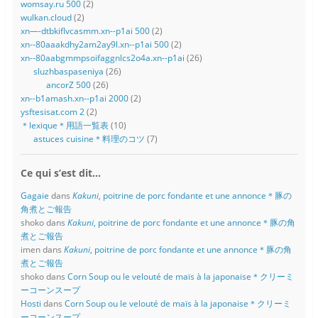
womsay.ru 500
(2)
wulkan.cloud
(2)
xn—-dtbkiflvcasmm.xn--p1ai 500
(2)
xn--80aaakdhy2am2ay9l.xn--p1ai 500
(2)
xn--80aabgmmpsoifaggnlcs2o4a.xn--p1ai
(26)
sluzhbaspaseniya
(26)
ancorZ 500
(26)
xn--b1amash.xn--p1ai 2000
(2)
ysftesisat.com 2
(2)
＊lexique＊用語一覧表
(10)
astuces cuisine＊料理のコツ
(7)
Ce qui s’est dit…
Gagaie
dans
Kakuni
, poitrine de porc fondante et une annonce＊豚の
角煮とご報告
shoko
dans
Kakuni
, poitrine de porc fondante et une annonce＊豚の角
煮とご報告
imen
dans
Kakuni
, poitrine de porc fondante et une annonce＊豚の角
煮とご報告
shoko
dans
Corn Soup ou le velouté de maïs à la japonaise＊クリーミ
ーコーンスープ
Hosti
dans
Corn Soup ou le velouté de maïs à la japonaise＊クリーミ
ーコーンスープ