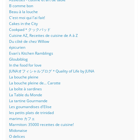
B comme bon
Beau à la louche
C'est moi qui l'ai fait!
Cakes in the City
Cookpad＊クックパッド
Cuisine AZ, Recettes de cuisine de A à Z
Du côté de chez Willow
épicurien
Evan's Kitchen Ramblings
Gloubiblog
In the food for love
JUNAオフィシャルブログ＊Quality of Life by JUNA
La bouche pleine
La bouche pleine de... Carotte
La boîte à sardines
La Table du Monde
La tartine Gourmande
Les goumandises d'Elise
les petits plats de trinidad
marimo カフェ
Marmiton: 35000 recettes de cuisine!
Midonaise
O delices