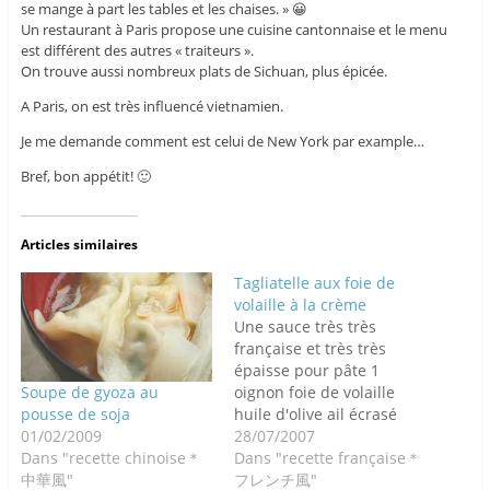
se mange à part les tables et les chaises. » 😀
Un restaurant à Paris propose une cuisine cantonnaise et le menu
est différent des autres « traiteurs ».
On trouve aussi nombreux plats de Sichuan, plus épicée.
A Paris, on est très influencé vietnamien.
Je me demande comment est celui de New York par example…
Bref, bon appétit! 🙂
Articles similaires
Tagliatelle aux foie de
volaille à la crème
Une sauce très très
française et très très
épaisse pour pâte 1
Soupe de gyoza au
oignon foie de volaille
pousse de soja
huile d'olive ail écrasé
01/02/2009
crème fraîche épaisse
28/07/2007
Dans "recette chinoise＊
moutarde à l'ancienne
Dans "recette française＊
中華風"
ciboulette, parmesan, sel,
フレンチ風"