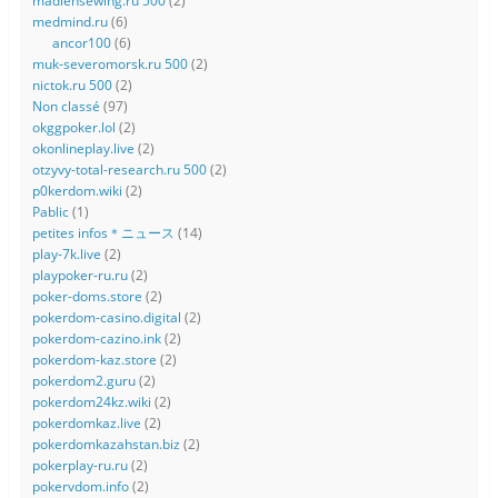
madlensewing.ru 500
(2)
medmind.ru
(6)
ancor100
(6)
muk-severomorsk.ru 500
(2)
nictok.ru 500
(2)
Non classé
(97)
okggpoker.lol
(2)
okonlineplay.live
(2)
otzyvy-total-research.ru 500
(2)
p0kerdom.wiki
(2)
Pablic
(1)
petites infos＊ニュース
(14)
play-7k.live
(2)
playpoker-ru.ru
(2)
poker-doms.store
(2)
pokerdom-casino.digital
(2)
pokerdom-cazino.ink
(2)
pokerdom-kaz.store
(2)
pokerdom2.guru
(2)
pokerdom24kz.wiki
(2)
pokerdomkaz.live
(2)
pokerdomkazahstan.biz
(2)
pokerplay-ru.ru
(2)
pokervdom.info
(2)