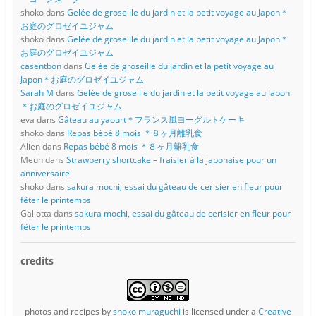
shoko
dans
Gelée de groseille du jardin et la petit voyage au Japon＊
お庭のグロゼイユジャム
shoko
dans
Gelée de groseille du jardin et la petit voyage au Japon＊
お庭のグロゼイユジャム
casentbon
dans
Gelée de groseille du jardin et la petit voyage au
Japon＊お庭のグロゼイユジャム
Sarah M
dans
Gelée de groseille du jardin et la petit voyage au Japon
＊お庭のグロゼイユジャム
eva
dans
Gâteau au yaourt＊フランス風ヨーグルトケーキ
shoko
dans
Repas bébé 8 mois ＊８ヶ月離乳食
Alien
dans
Repas bébé 8 mois ＊８ヶ月離乳食
Meuh
dans
Strawberry shortcake – fraisier à la japonaise pour un
anniversaire
shoko
dans
sakura mochi, essai du gâteau de cerisier en fleur pour
fêter le printemps
Gallotta
dans
sakura mochi, essai du gâteau de cerisier en fleur pour
fêter le printemps
credits
photos and recipes
by
shoko muraguchi
is licensed under a
Creative