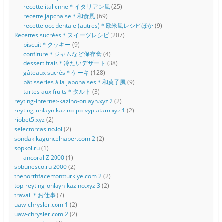
recette italienne＊イタリアン風
(25)
recette japonaise＊和食風
(69)
recette occidentale (autres)＊欧米風レシピほか
(9)
Recettes sucrées＊スイーツレシピ
(207)
biscuit＊クッキー
(9)
confiture＊ジャムなど保存食
(4)
dessert frais＊冷たいデザート
(38)
gâteaux sucrés＊ケーキ
(128)
pâtisseries à la japonaises＊和菓子風
(9)
tartes aux fruits＊タルト
(3)
reyting-internet-kazino-onlayn.xyz 2
(2)
reyting-onlayn-kazino-po-vyplatam.xyz 1
(2)
riobet5.xyz
(2)
selectorcasino.lol
(2)
sondakikaguncelhaber.com 2
(2)
sopkol.ru
(1)
ancorallZ 2000
(1)
spbunesco.ru 2000
(2)
thenorthfacemontturkiye.com 2
(2)
top-reyting-onlayn-kazino.xyz 3
(2)
travail＊お仕事
(7)
uaw-chrysler.com 1
(2)
uaw-chrysler.com 2
(2)