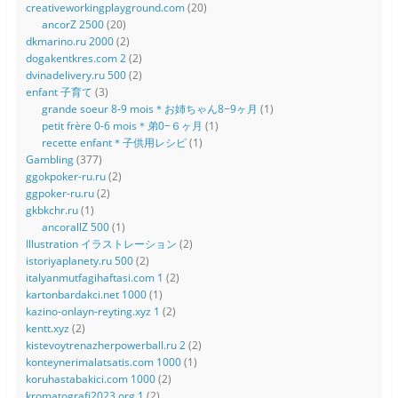
creativeworkingplayground.com
(20)
ancorZ 2500
(20)
dkmarino.ru 2000
(2)
dogakentkres.com 2
(2)
dvinadelivery.ru 500
(2)
enfant 子育て
(3)
grande soeur 8-9 mois＊お姉ちゃん8−9ヶ月
(1)
petit frère 0-6 mois＊弟0−６ヶ月
(1)
recette enfant＊子供用レシピ
(1)
Gambling
(377)
ggokpoker-ru.ru
(2)
ggpoker-ru.ru
(2)
gkbkchr.ru
(1)
ancorallZ 500
(1)
Illustration イラストレーション
(2)
istoriyaplanety.ru 500
(2)
italyanmutfagihaftasi.com 1
(2)
kartonbardakci.net 1000
(1)
kazino-onlayn-reyting.xyz 1
(2)
kentt.xyz
(2)
kistevoytrenazherpowerball.ru 2
(2)
konteynerimalatsatis.com 1000
(1)
koruhastabakici.com 1000
(2)
kromatografi2023.org 1
(2)