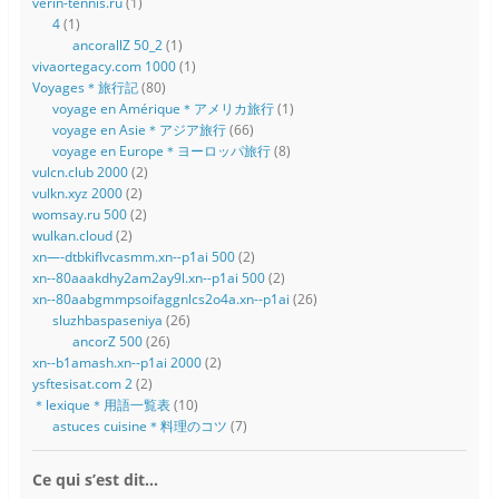
verin-tennis.ru
(1)
4
(1)
ancorallZ 50_2
(1)
vivaortegacy.com 1000
(1)
Voyages＊旅行記
(80)
voyage en Amérique＊アメリカ旅行
(1)
voyage en Asie＊アジア旅行
(66)
voyage en Europe＊ヨーロッパ旅行
(8)
vulcn.club 2000
(2)
vulkn.xyz 2000
(2)
womsay.ru 500
(2)
wulkan.cloud
(2)
xn—-dtbkiflvcasmm.xn--p1ai 500
(2)
xn--80aaakdhy2am2ay9l.xn--p1ai 500
(2)
xn--80aabgmmpsoifaggnlcs2o4a.xn--p1ai
(26)
sluzhbaspaseniya
(26)
ancorZ 500
(26)
xn--b1amash.xn--p1ai 2000
(2)
ysftesisat.com 2
(2)
＊lexique＊用語一覧表
(10)
astuces cuisine＊料理のコツ
(7)
Ce qui s’est dit…