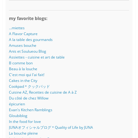
my favorite blogs:
...miettes
A Flavor Capture
A la table des gourmands
Amuses bouche
Anis et Soulueou Blog
Assiettes - cuisine et art de table
B comme bon
Beau à la louche
C'est moi qui l'ai fait!
Cakes in the City
Cookpad＊クックパッド
Cuisine AZ, Recettes de cuisine de A à Z
Du côté de chez Willow
épicurien
Evan's Kitchen Ramblings
Gloubiblog
In the food for love
JUNAオフィシャルブログ＊Quality of Life by JUNA
La bouche pleine