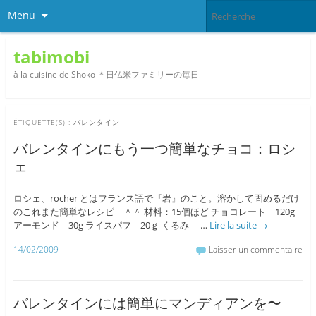
Menu
tabimobi
à la cuisine de Shoko ＊日仏米ファミリーの毎日
ÉTIQUETTE(S) :
バレンタイン
バレンタインにもう一つ簡単なチョコ：ロシ
ェ
ロシェ、rocher とはフランス語で『岩』のこと。溶かして固めるだけ
のこれまた簡単なレシピ ＾＾ 材料：15個ほど チョコレート 120g
アーモンド 30g ライスパフ 20ｇ くるみ …
Lire la suite
→
14/02/2009
Laisser un commentaire
バレンタインには簡単にマンディアンを〜