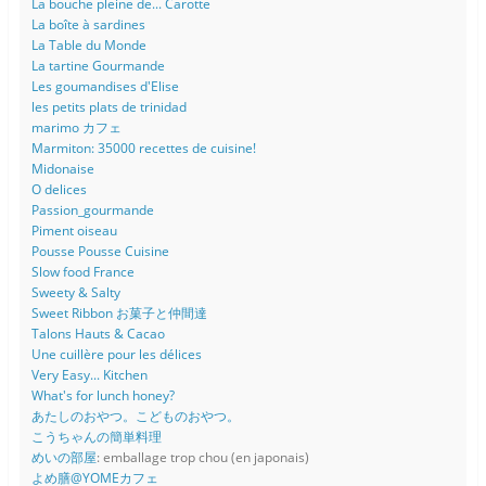
La bouche pleine de... Carotte
La boîte à sardines
La Table du Monde
La tartine Gourmande
Les goumandises d'Elise
les petits plats de trinidad
marimo カフェ
Marmiton: 35000 recettes de cuisine!
Midonaise
O delices
Passion_gourmande
Piment oiseau
Pousse Pousse Cuisine
Slow food France
Sweety & Salty
Sweet Ribbon お菓子と仲間達
Talons Hauts & Cacao
Une cuillère pour les délices
Very Easy... Kitchen
What's for lunch honey?
あたしのおやつ。こどものおやつ。
こうちゃんの簡単料理
めいの部屋
: emballage trop chou (en japonais)
よめ膳@YOMEカフェ