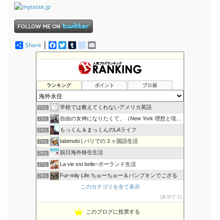
Share
F
T
T
d
E
a
w
u
e
m
c
i
m
l
a
カナダへ留学・移民！ Iacanada オフィシャルブログ
18位
e
t
b
i
i
ゆるゆるリアルフード、デトックス
19位
b
t
l
c
l
o
e
r
i
ふらんすメモログ
20位
ランキング
ポイント
ブロ画
o
r
o
ピロの屋の日常＠ロサンゼルス
21位
k
u
s
学校では教えてくれないアメリカ英語
22位
自由の女神になりたくて。（New York 理想と現実ライ…
23位
もっくん＆まっくんのLAライフ
24位
tabimobi | パリでの３ヶ国語生活
25位
脱日海外移住生活
26位
La vie est belle~ポーランド生活
27位
Fur-mily Life ちゅーちゅー＆パンプキンでござる
28位
このカテゴリを全て表示
ChristchurchからMahalo！
29位
参加する
early spring days
30位
ハワイと日本のいいトコ取り日記
31位
このブログに投票する