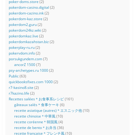
poker-doms.store
(2)
pokerdom-casino.digital
(2)
pokerdom-cazino.ink
(2)
pokerdom-kaz.store
(2)
pokerdom2.guru
(2)
pokerdom24kz.wiki
(2)
pokerdomkaz.live
(2)
pokerdomkazahstan.biz
(2)
pokerplay-ru.ru
(2)
pokervdom.info
(2)
porsukgundem.com
(7)
ancorZ 1500
(7)
psy-archetypes.ru 1000
(2)
Public
(63)
quickbooksfixes.com 1000
(2)
r7-kasino8.site
(2)
r7kazino.life
(2)
Recettes salées＊お食事系レシピ
(161)
gâteaux salés＊食事ケーキ
(6)
recette asiatique (autres)＊エスニック他
(10)
recette chinoise＊中華風
(10)
recette coréenne＊韓国風
(4)
recette de bento＊お弁当
(36)
recette française＊フレンチ風
(10)