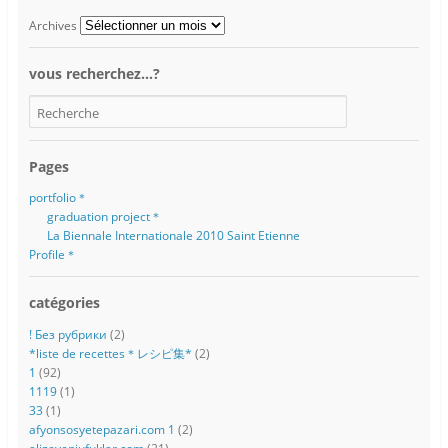
Archives
vous recherchez…?
Pages
portfolio＊
graduation project＊
La Biennale Internationale 2010 Saint Etienne
Profile＊
catégories
! Без рубрики
(2)
*liste de recettes＊レシピ集*
(2)
1
(92)
1119
(1)
33
(1)
afyonsosyetepazari.com 1
(2)