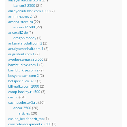
alizeyeniufuklar.com
(21)
bancorZ 2500
(21)
alizeyeniufuklar.com 1000
(2)
amminex.net 2
(2)
amona-store.ru
(22)
ancorallZ 500
(22)
ancorallZ dp
(1)
dragon money
(1)
ankaratarotfali.com 2
(2)
antalyaerenhali.com 1
(2)
augustent.com 1
(2)
avtobu-samara.ru 500
(2)
bambturkiye.com 1
(2)
bambturkiye.com 2
(2)
besyohocam.com 2
(2)
betspecial.co.uk 2
(2)
bilimufku.com 2000
(2)
camp-hockey.ru 500
(3)
casino
(64)
casinoselector5.ru
(20)
ancor 3500
(20)
articles
(20)
casino_bezdepozit_top
(1)
concrete-equipment.ru 500
(2)