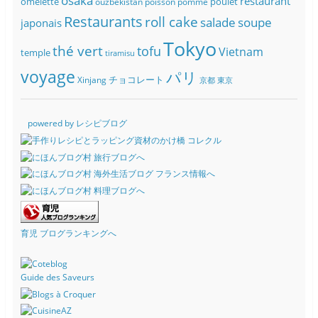
osaka
restaurant
omelette
poulet
ouzbékistan
poisson
pomme
Restaurants
roll cake
soupe
salade
japonais
Tokyo
thé vert
tofu
Vietnam
temple
tiramisu
voyage
パリ
チョコレート
Xinjang
京都
東京
powered by レシピブログ
育児 ブログランキングへ
Guide des Saveurs