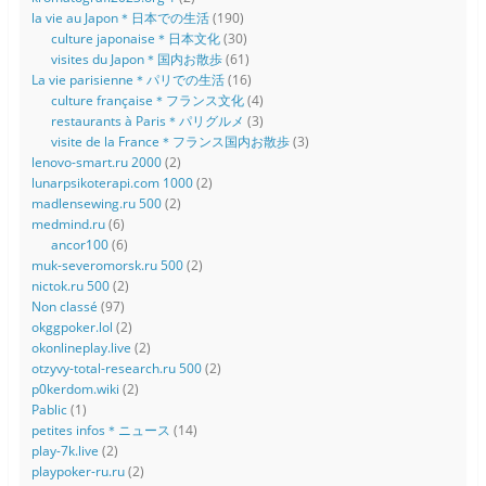
la vie au Japon＊日本での生活
(190)
culture japonaise＊日本文化
(30)
visites du Japon＊国内お散歩
(61)
La vie parisienne＊パリでの生活
(16)
culture française＊フランス文化
(4)
restaurants à Paris＊パリグルメ
(3)
visite de la France＊フランス国内お散歩
(3)
lenovo-smart.ru 2000
(2)
lunarpsikoterapi.com 1000
(2)
madlensewing.ru 500
(2)
medmind.ru
(6)
ancor100
(6)
muk-severomorsk.ru 500
(2)
nictok.ru 500
(2)
Non classé
(97)
okggpoker.lol
(2)
okonlineplay.live
(2)
otzyvy-total-research.ru 500
(2)
p0kerdom.wiki
(2)
Pablic
(1)
petites infos＊ニュース
(14)
play-7k.live
(2)
playpoker-ru.ru
(2)