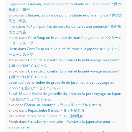
Gagaie
dans
Kakuni
, poitrine de porc fondante et une annonce＊豚の
角煮とご報告
shoko
dans
Kakuni
, poitrine de porc fondante et une annonce＊豚の角
煮とご報告
imen
dans
Kakuni
, poitrine de porc fondante et une annonce＊豚の角
煮とご報告
shoko
dans
Corn Soup ou le velouté de maïs à la japonaise＊クリーミ
ーコーンスープ
Hosti
dans
Corn Soup ou le velouté de maïs à la japonaise＊クリーミ
ーコーンスープ
shoko
dans
Gelée de groseille du jardin et la petit voyage au Japon＊
お庭のグロゼイユジャム
shoko
dans
Gelée de groseille du jardin et la petit voyage au Japon＊
お庭のグロゼイユジャム
casentbon
dans
Gelée de groseille du jardin et la petit voyage au
Japon＊お庭のグロゼイユジャム
Sarah M
dans
Gelée de groseille du jardin et la petit voyage au Japon
＊お庭のグロゼイユジャム
eva
dans
Gâteau au yaourt＊フランス風ヨーグルトケーキ
shoko
dans
Repas bébé 8 mois ＊８ヶ月離乳食
Alien
dans
Repas bébé 8 mois ＊８ヶ月離乳食
Meuh
dans
Strawberry shortcake – fraisier à la japonaise pour un
anniversaire