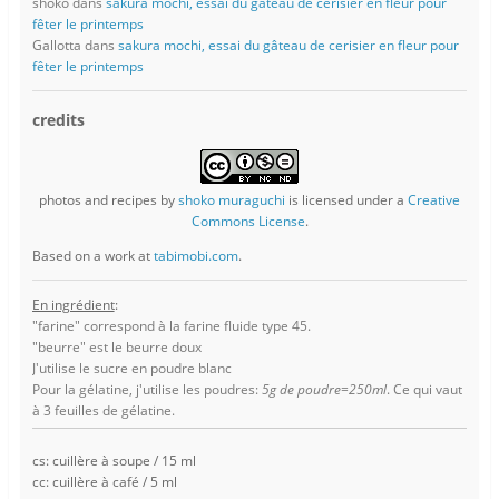
shoko
dans
sakura mochi, essai du gâteau de cerisier en fleur pour
fêter le printemps
Gallotta
dans
sakura mochi, essai du gâteau de cerisier en fleur pour
fêter le printemps
credits
photos and recipes
by
shoko muraguchi
is licensed under a
Creative
Commons License
.
Based on a work at
tabimobi.com
.
En ingrédient
:
"farine" correspond à la farine fluide type 45.
"beurre" est le beurre doux
J'utilise le sucre en poudre blanc
Pour la gélatine, j'utilise les poudres:
5g de poudre=250ml
. Ce qui vaut
à 3 feuilles de gélatine.
cs: cuillère à soupe / 15 ml
cc: cuillère à café / 5 ml