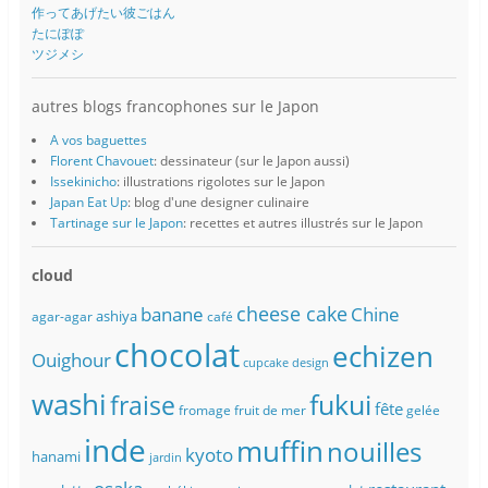
作ってあげたい彼ごはん
たにぽぽ
ツジメシ
autres blogs francophones sur le Japon
A vos baguettes
Florent Chavouet
: dessinateur (sur le Japon aussi)
Issekinicho
: illustrations rigolotes sur le Japon
Japan Eat Up
: blog d'une designer culinaire
Tartinage sur le Japon
: recettes et autres illustrés sur le Japon
cloud
banane
cheese cake
Chine
ashiya
agar-agar
café
chocolat
echizen
Ouighour
cupcake
design
washi
fukui
fraise
fête
fromage
fruit de mer
gelée
inde
muffin
nouilles
kyoto
hanami
jardin