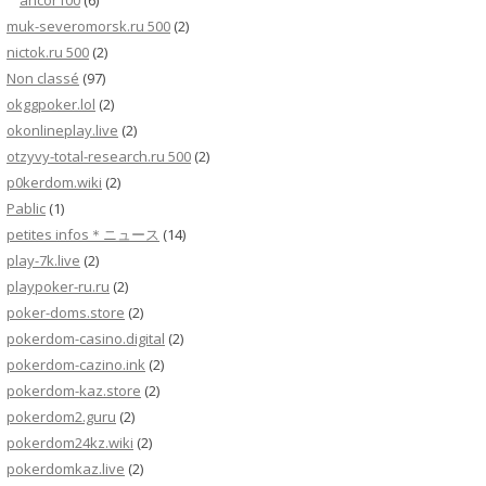
ancor100
(6)
muk-severomorsk.ru 500
(2)
nictok.ru 500
(2)
Non classé
(97)
okggpoker.lol
(2)
okonlineplay.live
(2)
otzyvy-total-research.ru 500
(2)
p0kerdom.wiki
(2)
Pablic
(1)
petites infos＊ニュース
(14)
play-7k.live
(2)
playpoker-ru.ru
(2)
poker-doms.store
(2)
pokerdom-casino.digital
(2)
pokerdom-cazino.ink
(2)
pokerdom-kaz.store
(2)
pokerdom2.guru
(2)
pokerdom24kz.wiki
(2)
pokerdomkaz.live
(2)