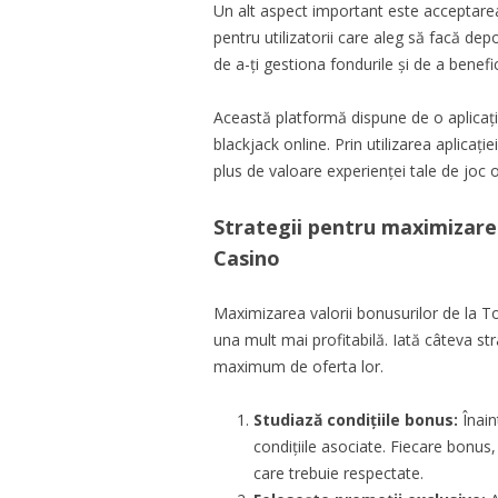
Un alt aspect important este acceptarea
pentru utilizatorii care aleg să facă de
de a-ți gestiona fondurile și de a benefi
Această platformă dispune de o aplicație 
blackjack online. Prin utilizarea aplicaț
plus de valoare experienței tale de joc o
Strategii pentru maximizarea
Casino
Maximizarea valorii bonusurilor de la T
una mult mai profitabilă. Iată câteva stra
maximum de oferta lor.
Studiază condițiile bonus:
Înain
condițiile asociate. Fiecare bonus,
care trebuie respectate.