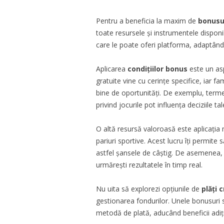
Pentru a beneficia la maxim de
bonusu
toate resursele și instrumentele disponib
care le poate oferi platforma, adaptându
Aplicarea
condițiilor bonus
este un asp
gratuite vine cu cerințe specifice, iar fa
bine de oportunități. De exemplu, termene
privind jocurile pot influența deciziile tal
O altă resursă valoroasă este aplicația 
pariuri sportive. Acest lucru îți permite 
astfel șansele de câștig. De asemenea, po
urmărești rezultatele în timp real.
Nu uita să explorezi opțiunile de
plăți
gestionarea fondurilor. Unele bonusuri su
metodă de plată, aducând beneficii adiț