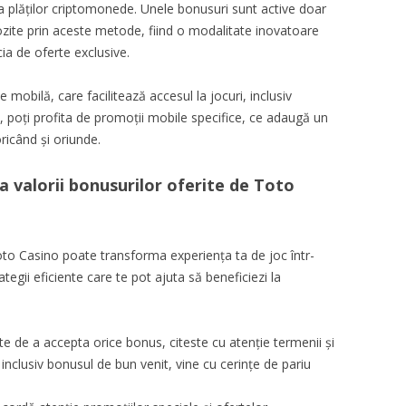
 plăților criptomonede. Unele bonusuri sunt active doar
pozite prin aceste metode, fiind o modalitate inovatoare
cia de oferte exclusive.
mobilă, care facilitează accesul la jocuri, inclusiv
iei, poți profita de promoții mobile specifice, ce adaugă un
ricând și oriunde.
 valorii bonusurilor oferite de Toto
oto Casino poate transforma experiența ta de joc într-
tegii eficiente care te pot ajuta să beneficiezi la
te de a accepta orice bonus, citeste cu atenție termenii și
 inclusiv bonusul de bun venit, vine cu cerințe de pariu