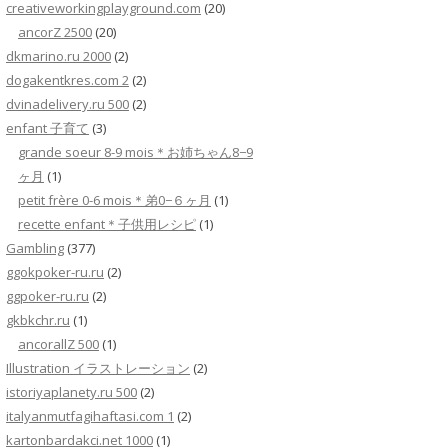
creativeworkingplayground.com
(20)
ancorZ 2500
(20)
dkmarino.ru 2000
(2)
dogakentkres.com 2
(2)
dvinadelivery.ru 500
(2)
enfant 子育て
(3)
grande soeur 8-9 mois＊お姉ちゃん8−9
ヶ月
(1)
petit frère 0-6 mois＊弟0−６ヶ月
(1)
recette enfant＊子供用レシピ
(1)
Gambling
(377)
ggokpoker-ru.ru
(2)
ggpoker-ru.ru
(2)
gkbkchr.ru
(1)
ancorallZ 500
(1)
Illustration イラストレーション
(2)
istoriyaplanety.ru 500
(2)
italyanmutfagihaftasi.com 1
(2)
kartonbardakci.net 1000
(1)