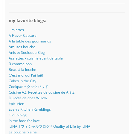
my favorite blogs:
...miettes
A Flavor Capture
A la table des gourmands
Amuses bouche
Anis et Soulueou Blog
Assiettes - cuisine et art de table
B comme bon
Beau à la louche
C'est moi qui l'ai fait!
Cakes in the City
Cookpad＊クックパッド
Cuisine AZ, Recettes de cuisine de A à Z
Du côté de chez Willow
épicurien
Evan's Kitchen Ramblings
Gloubiblog
In the food for love
JUNAオフィシャルブログ＊Quality of Life by JUNA
La bouche pleine