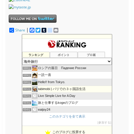
Share
F
T
T
d
E
a
w
u
e
m
c
i
m
l
a
The Resident Diaries
684位
e
t
b
i
i
ハッピーリボンレイ日記 from ハワイ
685位
b
t
l
c
l
o
e
r
i
思いつくままに書くブログの静態保管所
686位
ランキング
ポイント
ブロ画
o
r
o
「世界中どこでも自分らしく生きる」海外情報発信ブログ
687位
k
u
s
ロシアの落日 Падение России
688位
一読一喜
689位
Hello!! from Tokyo.
690位
tabimobi | パリでの３ヶ国語生活
691位
Live Simple Live for A Day
692位
旅と仕事するkogeのブログ
693位
eatjoy24
694位
このカテゴリを全て表示
おっさん女子でも料理が好き
695位
参加する
旅に関するお得な情報
696位
南アフリカ・タウンシップで生活！
697位
このブログに投票する