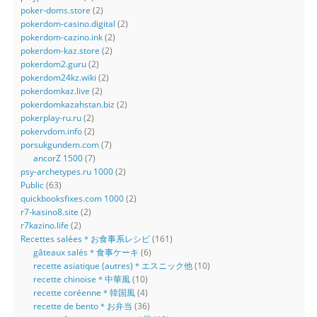
poker-doms.store
(2)
pokerdom-casino.digital
(2)
pokerdom-cazino.ink
(2)
pokerdom-kaz.store
(2)
pokerdom2.guru
(2)
pokerdom24kz.wiki
(2)
pokerdomkaz.live
(2)
pokerdomkazahstan.biz
(2)
pokerplay-ru.ru
(2)
pokervdom.info
(2)
porsukgundem.com
(7)
ancorZ 1500
(7)
psy-archetypes.ru 1000
(2)
Public
(63)
quickbooksfixes.com 1000
(2)
r7-kasino8.site
(2)
r7kazino.life
(2)
Recettes salées＊お食事系レシピ
(161)
gâteaux salés＊食事ケーキ
(6)
recette asiatique (autres)＊エスニック他
(10)
recette chinoise＊中華風
(10)
recette coréenne＊韓国風
(4)
recette de bento＊お弁当
(36)