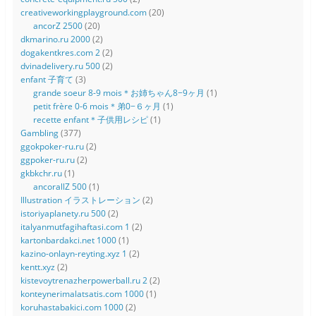
creativeworkingplayground.com
(20)
ancorZ 2500
(20)
dkmarino.ru 2000
(2)
dogakentkres.com 2
(2)
dvinadelivery.ru 500
(2)
enfant 子育て
(3)
grande soeur 8-9 mois＊お姉ちゃん8−9ヶ月
(1)
petit frère 0-6 mois＊弟0−６ヶ月
(1)
recette enfant＊子供用レシピ
(1)
Gambling
(377)
ggokpoker-ru.ru
(2)
ggpoker-ru.ru
(2)
gkbkchr.ru
(1)
ancorallZ 500
(1)
Illustration イラストレーション
(2)
istoriyaplanety.ru 500
(2)
italyanmutfagihaftasi.com 1
(2)
kartonbardakci.net 1000
(1)
kazino-onlayn-reyting.xyz 1
(2)
kentt.xyz
(2)
kistevoytrenazherpowerball.ru 2
(2)
konteynerimalatsatis.com 1000
(1)
koruhastabakici.com 1000
(2)