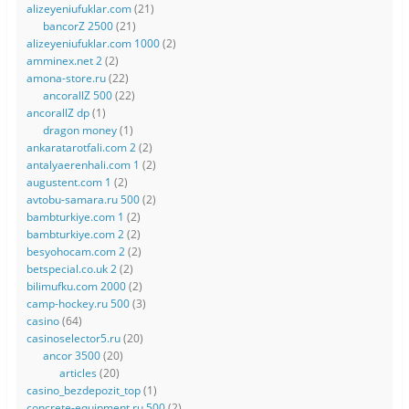
alizeyeniufuklar.com
(21)
bancorZ 2500
(21)
alizeyeniufuklar.com 1000
(2)
amminex.net 2
(2)
amona-store.ru
(22)
ancorallZ 500
(22)
ancorallZ dp
(1)
dragon money
(1)
ankaratarotfali.com 2
(2)
antalyaerenhali.com 1
(2)
augustent.com 1
(2)
avtobu-samara.ru 500
(2)
bambturkiye.com 1
(2)
bambturkiye.com 2
(2)
besyohocam.com 2
(2)
betspecial.co.uk 2
(2)
bilimufku.com 2000
(2)
camp-hockey.ru 500
(3)
casino
(64)
casinoselector5.ru
(20)
ancor 3500
(20)
articles
(20)
casino_bezdepozit_top
(1)
concrete-equipment.ru 500
(2)