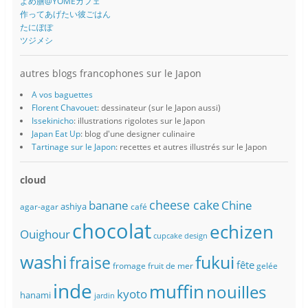
よめ膳@YOMEカフェ
作ってあげたい彼ごはん
たにぽぽ
ツジメシ
autres blogs francophones sur le Japon
A vos baguettes
Florent Chavouet
: dessinateur (sur le Japon aussi)
Issekinicho
: illustrations rigolotes sur le Japon
Japan Eat Up
: blog d'une designer culinaire
Tartinage sur le Japon
: recettes et autres illustrés sur le Japon
cloud
banane
cheese cake
Chine
ashiya
agar-agar
café
chocolat
echizen
Ouighour
cupcake
design
washi
fukui
fraise
fête
fromage
fruit de mer
gelée
inde
muffin
nouilles
kyoto
hanami
jardin