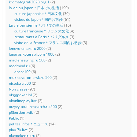
kromatografi2023.org 1
(2)
la vie au Japon＊日本での生活
(190)
culture japonaise＊日本文化
(30)
visites du Japon＊国内お散歩
(61)
La vie parisienne＊パリでの生活
(16)
culture française＊フランス文化
(4)
restaurants à Paris＊パリグルメ
(3)
visite de la France＊フランス国内お散歩
(3)
lenovo-smart.ru 2000
(2)
lunarpsikoterapi.com 1000
(2)
madlensewing.ru 500
(2)
medmind.ru
(6)
ancor100
(6)
muk-severomorsk.ru 500
(2)
nictok.ru 500
(2)
Non classé
(97)
okggpoker.lol
(2)
okonlineplay.live
(2)
otzyvy-total-research.ru 500
(2)
p0kerdom.wiki
(2)
Pablic
(1)
petites infos＊ニュース
(14)
play-7k.live
(2)
playpoker-ru.ru
(2)