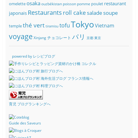
osaka
restaurant
omelette
poulet
ouzbékistan
poisson
pomme
Restaurants
roll cake
soupe
salade
japonais
Tokyo
thé vert
tofu
Vietnam
temple
tiramisu
voyage
パリ
チョコレート
Xinjang
京都
東京
powered by レシピブログ
育児 ブログランキングへ
Guide des Saveurs