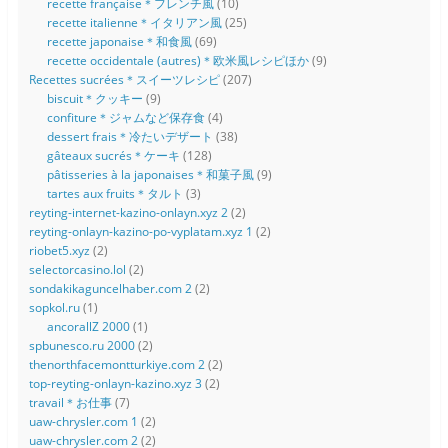
recette française＊フレンチ風
(10)
recette italienne＊イタリアン風
(25)
recette japonaise＊和食風
(69)
recette occidentale (autres)＊欧米風レシピほか
(9)
Recettes sucrées＊スイーツレシピ
(207)
biscuit＊クッキー
(9)
confiture＊ジャムなど保存食
(4)
dessert frais＊冷たいデザート
(38)
gâteaux sucrés＊ケーキ
(128)
pâtisseries à la japonaises＊和菓子風
(9)
tartes aux fruits＊タルト
(3)
reyting-internet-kazino-onlayn.xyz 2
(2)
reyting-onlayn-kazino-po-vyplatam.xyz 1
(2)
riobet5.xyz
(2)
selectorcasino.lol
(2)
sondakikaguncelhaber.com 2
(2)
sopkol.ru
(1)
ancorallZ 2000
(1)
spbunesco.ru 2000
(2)
thenorthfacemontturkiye.com 2
(2)
top-reyting-onlayn-kazino.xyz 3
(2)
travail＊お仕事
(7)
uaw-chrysler.com 1
(2)
uaw-chrysler.com 2
(2)