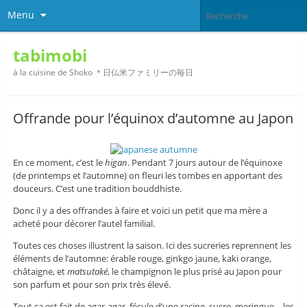
Menu
tabimobi
à la cuisine de Shoko ＊日仏米ファミリーの毎日
Offrande pour l’équinox d’automne au Japon
En ce moment, c’est le
higan
. Pendant 7 jours autour de l’équinoxe
(de printemps et l’automne) on fleuri les tombes en apportant des
douceurs. C’est une tradition bouddhiste.
Donc il y a des offrandes à faire et voici un petit que ma mère a
acheté pour décorer l’autel familial.
Toutes ces choses illustrent la saison. Ici des sucreries reprennent les
éléments de l’automne: érable rouge, ginkgo jaune, kaki orange,
châtaigne, et
matsutaké
, le champignon le plus prisé au Japon pour
son parfum et pour son prix très élevé.
Tout ça est fait de agar-agar, fécule d’une racine, sucre, meringue… les