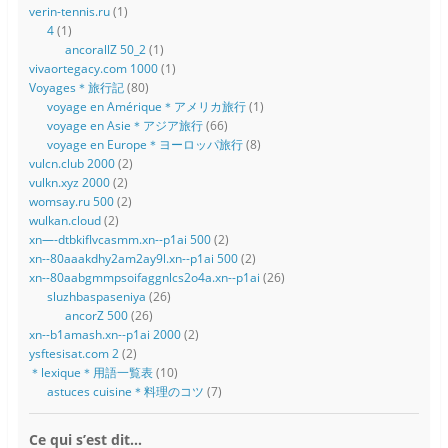
verin-tennis.ru
(1)
4
(1)
ancorallZ 50_2
(1)
vivaortegacy.com 1000
(1)
Voyages＊旅行記
(80)
voyage en Amérique＊アメリカ旅行
(1)
voyage en Asie＊アジア旅行
(66)
voyage en Europe＊ヨーロッパ旅行
(8)
vulcn.club 2000
(2)
vulkn.xyz 2000
(2)
womsay.ru 500
(2)
wulkan.cloud
(2)
xn—-dtbkiflvcasmm.xn--p1ai 500
(2)
xn--80aaakdhy2am2ay9l.xn--p1ai 500
(2)
xn--80aabgmmpsoifaggnlcs2o4a.xn--p1ai
(26)
sluzhbaspaseniya
(26)
ancorZ 500
(26)
xn--b1amash.xn--p1ai 2000
(2)
ysftesisat.com 2
(2)
＊lexique＊用語一覧表
(10)
astuces cuisine＊料理のコツ
(7)
Ce qui s’est dit…