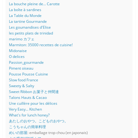
La bouche pleine de... Carotte
La boîte à sardines
La Table du Monde
La tartine Gourmande
Les goumandises d'Elise
les petits plats de trinidad
marimo カフェ
Marmiton: 35000 recettes de cuisine!
Midonaise
O delices
Passion_gourmande
Piment oiseau
Pousse Pousse Cuisine
Slow food France
Sweety & Salty
Sweet Ribbon お菓子と仲間達
Talons Hauts & Cacao
Une cuillère pour les délices
Very Easy... Kitchen
What's for lunch honey?
あたしのおやつ。こどものおやつ。
こうちゃんの簡単料理
めいの部屋
: emballage trop chou (en japonais)