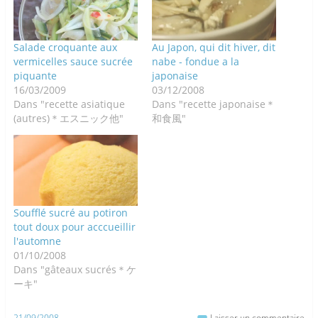
Salade croquante aux
Au Japon, qui dit hiver, dit
vermicelles sauce sucrée
nabe - fondue a la
piquante
japonaise
16/03/2009
03/12/2008
Dans "recette asiatique
Dans "recette japonaise＊
(autres)＊エスニック他"
和食風"
Soufflé sucré au potiron
tout doux pour acccueillir
l'automne
01/10/2008
Dans "gâteaux sucrés＊ケ
ーキ"
21/09/2008
Laisser un commentaire