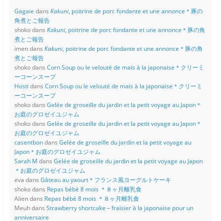
Gagaie
dans
Kakuni
, poitrine de porc fondante et une annonce＊豚の
角煮とご報告
shoko
dans
Kakuni
, poitrine de porc fondante et une annonce＊豚の角
煮とご報告
imen
dans
Kakuni
, poitrine de porc fondante et une annonce＊豚の角
煮とご報告
shoko
dans
Corn Soup ou le velouté de maïs à la japonaise＊クリーミ
ーコーンスープ
Hosti
dans
Corn Soup ou le velouté de maïs à la japonaise＊クリーミ
ーコーンスープ
shoko
dans
Gelée de groseille du jardin et la petit voyage au Japon＊
お庭のグロゼイユジャム
shoko
dans
Gelée de groseille du jardin et la petit voyage au Japon＊
お庭のグロゼイユジャム
casentbon
dans
Gelée de groseille du jardin et la petit voyage au
Japon＊お庭のグロゼイユジャム
Sarah M
dans
Gelée de groseille du jardin et la petit voyage au Japon
＊お庭のグロゼイユジャム
eva
dans
Gâteau au yaourt＊フランス風ヨーグルトケーキ
shoko
dans
Repas bébé 8 mois ＊８ヶ月離乳食
Alien
dans
Repas bébé 8 mois ＊８ヶ月離乳食
Meuh
dans
Strawberry shortcake – fraisier à la japonaise pour un
anniversaire