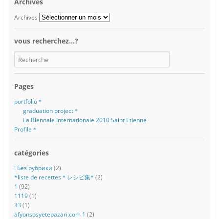
Archives
Archives
vous recherchez…?
Pages
portfolio＊
graduation project＊
La Biennale Internationale 2010 Saint Etienne
Profile＊
catégories
! Без рубрики
(2)
*liste de recettes＊レシピ集*
(2)
1
(92)
1119
(1)
33
(1)
afyonsosyetepazari.com 1
(2)