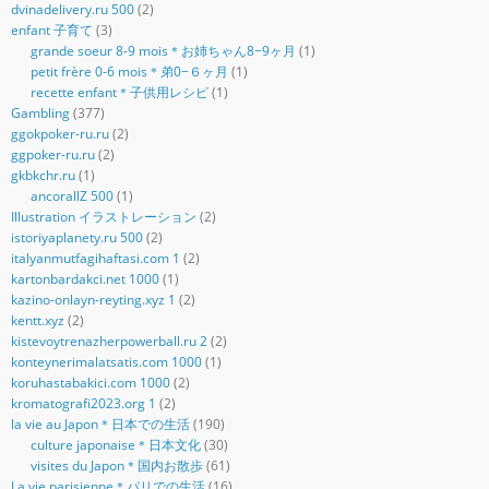
dvinadelivery.ru 500
(2)
enfant 子育て
(3)
grande soeur 8-9 mois＊お姉ちゃん8−9ヶ月
(1)
petit frère 0-6 mois＊弟0−６ヶ月
(1)
recette enfant＊子供用レシピ
(1)
Gambling
(377)
ggokpoker-ru.ru
(2)
ggpoker-ru.ru
(2)
gkbkchr.ru
(1)
ancorallZ 500
(1)
Illustration イラストレーション
(2)
istoriyaplanety.ru 500
(2)
italyanmutfagihaftasi.com 1
(2)
kartonbardakci.net 1000
(1)
kazino-onlayn-reyting.xyz 1
(2)
kentt.xyz
(2)
kistevoytrenazherpowerball.ru 2
(2)
konteynerimalatsatis.com 1000
(1)
koruhastabakici.com 1000
(2)
kromatografi2023.org 1
(2)
la vie au Japon＊日本での生活
(190)
culture japonaise＊日本文化
(30)
visites du Japon＊国内お散歩
(61)
La vie parisienne＊パリでの生活
(16)