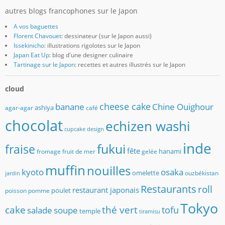
autres blogs francophones sur le Japon
A vos baguettes
Florent Chavouet
: dessinateur (sur le Japon aussi)
Issekinicho
: illustrations rigolotes sur le Japon
Japan Eat Up
: blog d'une designer culinaire
Tartinage sur le Japon
: recettes et autres illustrés sur le Japon
cloud
banane
cheese cake
Chine Ouighour
ashiya
agar-agar
café
chocolat
echizen washi
cupcake
design
inde
fukui
fraise
fête
hanami
fromage
fruit de mer
gelée
muffin
nouilles
kyoto
osaka
omelette
ouzbékistan
jardin
Restaurants
roll
restaurant japonais
poulet
poisson
pomme
Tokyo
cake
thé vert
soupe
tofu
salade
temple
tiramisu