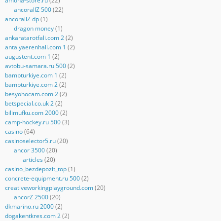
amona-store.ru
(22)
ancorallZ 500
(22)
ancorallZ dp
(1)
dragon money
(1)
ankaratarotfali.com 2
(2)
antalyaerenhali.com 1
(2)
augustent.com 1
(2)
avtobu-samara.ru 500
(2)
bambturkiye.com 1
(2)
bambturkiye.com 2
(2)
besyohocam.com 2
(2)
betspecial.co.uk 2
(2)
bilimufku.com 2000
(2)
camp-hockey.ru 500
(3)
casino
(64)
casinoselector5.ru
(20)
ancor 3500
(20)
articles
(20)
casino_bezdepozit_top
(1)
concrete-equipment.ru 500
(2)
creativeworkingplayground.com
(20)
ancorZ 2500
(20)
dkmarino.ru 2000
(2)
dogakentkres.com 2
(2)