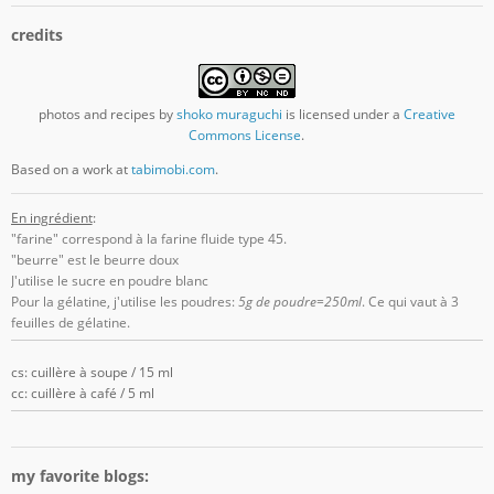
credits
photos and recipes
by
shoko muraguchi
is licensed under a
Creative
Commons License
.
Based on a work at
tabimobi.com
.
En ingrédient
:
"farine" correspond à la farine fluide type 45.
"beurre" est le beurre doux
J'utilise le sucre en poudre blanc
Pour la gélatine, j'utilise les poudres:
5g de poudre=250ml
. Ce qui vaut à 3
feuilles de gélatine.
cs: cuillère à soupe / 15 ml
cc: cuillère à café / 5 ml
my favorite blogs: