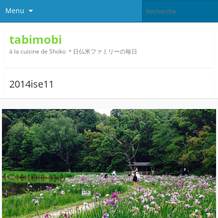
Menu
tabimobi
à la cuisine de Shoko ＊日仏米ファミリーの毎日
2014ise11