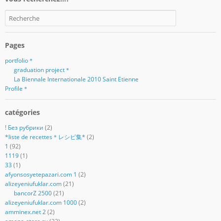
Pages
portfolio＊
graduation project＊
La Biennale Internationale 2010 Saint Etienne
Profile＊
catégories
! Без рубрики
(2)
*liste de recettes＊レシピ集*
(2)
1
(92)
1119
(1)
33
(1)
afyonsosyetepazari.com 1
(2)
alizeyeniufuklar.com
(21)
bancorZ 2500
(21)
alizeyeniufuklar.com 1000
(2)
amminex.net 2
(2)