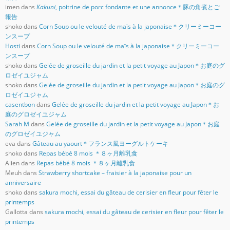
imen
dans
Kakuni
, poitrine de porc fondante et une annonce＊豚の角煮とご
報告
shoko
dans
Corn Soup ou le velouté de maïs à la japonaise＊クリーミーコー
ンスープ
Hosti
dans
Corn Soup ou le velouté de maïs à la japonaise＊クリーミーコー
ンスープ
shoko
dans
Gelée de groseille du jardin et la petit voyage au Japon＊お庭のグ
ロゼイユジャム
shoko
dans
Gelée de groseille du jardin et la petit voyage au Japon＊お庭のグ
ロゼイユジャム
casentbon
dans
Gelée de groseille du jardin et la petit voyage au Japon＊お
庭のグロゼイユジャム
Sarah M
dans
Gelée de groseille du jardin et la petit voyage au Japon＊お庭
のグロゼイユジャム
eva
dans
Gâteau au yaourt＊フランス風ヨーグルトケーキ
shoko
dans
Repas bébé 8 mois ＊８ヶ月離乳食
Alien
dans
Repas bébé 8 mois ＊８ヶ月離乳食
Meuh
dans
Strawberry shortcake – fraisier à la japonaise pour un
anniversaire
shoko
dans
sakura mochi, essai du gâteau de cerisier en fleur pour fêter le
printemps
Gallotta
dans
sakura mochi, essai du gâteau de cerisier en fleur pour fêter le
printemps