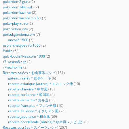
pokerdom2.guru
(2)
pokerdom24kz.wiki
(2)
pokerdomkaz.live
(2)
pokerdomkazahstan.biz
(2)
pokerplay-ru.ru
(2)
pokervdom.info
(2)
porsukgundem.com
(7)
ancorZ 1500
(7)
psy-archetypes.ru 1000
(2)
Public
(63)
quickbooksfixes.com 1000
(2)
r7-kasino8.site
(2)
r7kazino.life
(2)
Recettes salées＊お食事系レシピ
(161)
gâteaux salés＊食事ケーキ
(6)
recette asiatique (autres)＊エスニック他
(10)
recette chinoise＊中華風
(10)
recette coréenne＊韓国風
(4)
recette de bento＊お弁当
(36)
recette française＊フレンチ風
(10)
recette italienne＊イタリアン風
(25)
recette japonaise＊和食風
(69)
recette occidentale (autres)＊欧米風レシピほか
(9)
Recettes sucrées＊スイーツレシピ
(207)