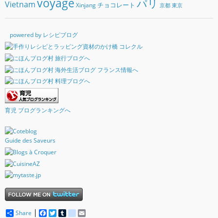
voyage
パリ
Vietnam
チョコレート
Xinjang
京都
東京
powered by レシピブログ
育児 ブログランキングへ
Guide des Saveurs
Share
F
T
T
d
E