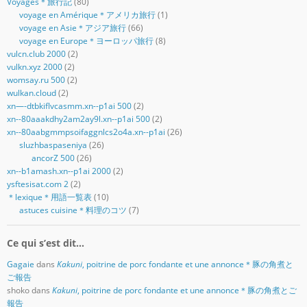
Voyages＊旅行記
(80)
voyage en Amérique＊アメリカ旅行
(1)
voyage en Asie＊アジア旅行
(66)
voyage en Europe＊ヨーロッパ旅行
(8)
vulcn.club 2000
(2)
vulkn.xyz 2000
(2)
womsay.ru 500
(2)
wulkan.cloud
(2)
xn—-dtbkiflvcasmm.xn--p1ai 500
(2)
xn--80aaakdhy2am2ay9l.xn--p1ai 500
(2)
xn--80aabgmmpsoifaggnlcs2o4a.xn--p1ai
(26)
sluzhbaspaseniya
(26)
ancorZ 500
(26)
xn--b1amash.xn--p1ai 2000
(2)
ysftesisat.com 2
(2)
＊lexique＊用語一覧表
(10)
astuces cuisine＊料理のコツ
(7)
Ce qui s’est dit…
Gagaie
dans
Kakuni
, poitrine de porc fondante et une annonce＊豚の角煮と
ご報告
shoko
dans
Kakuni
, poitrine de porc fondante et une annonce＊豚の角煮とご
報告