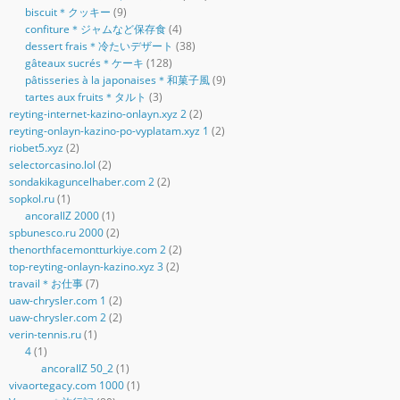
biscuit＊クッキー
(9)
confiture＊ジャムなど保存食
(4)
dessert frais＊冷たいデザート
(38)
gâteaux sucrés＊ケーキ
(128)
pâtisseries à la japonaises＊和菓子風
(9)
tartes aux fruits＊タルト
(3)
reyting-internet-kazino-onlayn.xyz 2
(2)
reyting-onlayn-kazino-po-vyplatam.xyz 1
(2)
riobet5.xyz
(2)
selectorcasino.lol
(2)
sondakikaguncelhaber.com 2
(2)
sopkol.ru
(1)
ancorallZ 2000
(1)
spbunesco.ru 2000
(2)
thenorthfacemontturkiye.com 2
(2)
top-reyting-onlayn-kazino.xyz 3
(2)
travail＊お仕事
(7)
uaw-chrysler.com 1
(2)
uaw-chrysler.com 2
(2)
verin-tennis.ru
(1)
4
(1)
ancorallZ 50_2
(1)
vivaortegacy.com 1000
(1)