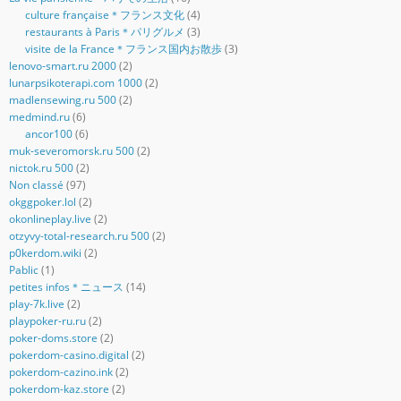
culture française＊フランス文化
(4)
restaurants à Paris＊パリグルメ
(3)
visite de la France＊フランス国内お散歩
(3)
lenovo-smart.ru 2000
(2)
lunarpsikoterapi.com 1000
(2)
madlensewing.ru 500
(2)
medmind.ru
(6)
ancor100
(6)
muk-severomorsk.ru 500
(2)
nictok.ru 500
(2)
Non classé
(97)
okggpoker.lol
(2)
okonlineplay.live
(2)
otzyvy-total-research.ru 500
(2)
p0kerdom.wiki
(2)
Pablic
(1)
petites infos＊ニュース
(14)
play-7k.live
(2)
playpoker-ru.ru
(2)
poker-doms.store
(2)
pokerdom-casino.digital
(2)
pokerdom-cazino.ink
(2)
pokerdom-kaz.store
(2)