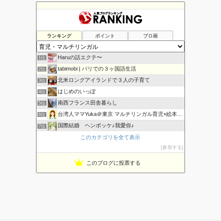
a
w
u
e
m
c
i
m
l
a
e
t
b
i
i
b
t
l
c
l
o
e
r
i
ランキング
ポイント
ブロ画
o
r
o
k
u
s
Haruの話エクテ〜
1位
tabimobi | パリでの３ヶ国語生活
2位
北米ロングアイランドで３人の子育て
3位
はじめのいっぽ
4位
南西フランス田舎暮らし
5位
台湾人ママYuka＠東京 マルチリンガル育児×絵本×知育
6位
国際結婚 ヘンボッケ♪我愛你♪
7位
香港でマルチリンガル育児
このカテゴリを全て表示
8位
参加する
マルチリンガル 海外子育て奮闘記
9位
海外暮らし、風の吹くまま気の向くままに♪
10位
このブログに投票する
おうち英語も、はや幾年 〜 La vie avec eux
11位
主婦、永住権をとって海外移住
12位
Emilieのママブログ｜おうち英語×台湾中国語×科学×絵本
13位
多言語な暮らしのブログ
14位
バイリンガルで聴覚障害と発達障害
15位