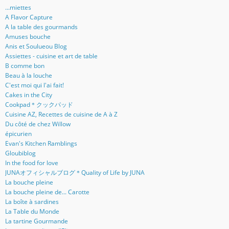
...miettes
A Flavor Capture
A la table des gourmands
Amuses bouche
Anis et Soulueou Blog
Assiettes - cuisine et art de table
B comme bon
Beau à la louche
C'est moi qui l'ai fait!
Cakes in the City
Cookpad＊クックパッド
Cuisine AZ, Recettes de cuisine de A à Z
Du côté de chez Willow
épicurien
Evan's Kitchen Ramblings
Gloubiblog
In the food for love
JUNAオフィシャルブログ＊Quality of Life by JUNA
La bouche pleine
La bouche pleine de... Carotte
La boîte à sardines
La Table du Monde
La tartine Gourmande