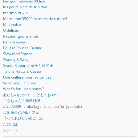
Les goumandises d'Elise
les petits plats de trinidad
marimo カフェ
Marmiton: 35000 recettes de cuisine!
Midonaise
O delices
Passion_gourmande
Piment oiseau
Pousse Pousse Cuisine
Slow food France
Sweety & Salty
Sweet Ribbon お菓子と仲間達
Talons Hauts & Cacao
Une cuillère pour les délices
Very Easy... Kitchen
What's for lunch honey?
あたしのおやつ。こどものおやつ。
こうちゃんの簡単料理
めいの部屋
: emballage trop chou (en japonais)
よめ膳@YOMEカフェ
作ってあげたい彼ごはん
たにぽぽ
ツジメシ