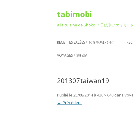
tabimobi
à la cuisine de Shoko ＊日仏米ファミリ
RECETTES SALÉES＊お食事系レシピ
RE
RECETTE DE BENTO＊お弁当
G
VOYAGES＊旅行記
RECETTE JAPONAISE＊和食風
D
VOYAGE EN EUROPE＊ヨーロッパ
旅行
201307taiwan19
RECETTE FRANÇAISE＊フレンチ風
T
VOYAGE EN ASIE＊アジア旅行
RECETTE ITALIENNE＊イタリアン風
P
Publié le
25/08/2014
à
426 × 640
dans
Voya
菓
VOYAGE EN AMÉRIQUE＊アメリカ
← Précédent
RECETTE CHINOISE＊中華風
旅行
RECETTE CORÉENNE＊韓国風
VOYAGE DANS D’AUTRES PAYS
RECETTE OCCIDENTALE (AUTRES)