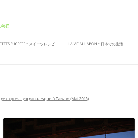
ーの毎日
Aller
au
CETTES SUCRÉES＊スイーツレシピ
LA VIE AU JAPON＊日本での生活
contenu
ÂTEAUX SUCRÉS＊ケーキ
CULTURE JAPONAISE＊日本文化
ESSERT FRAIS＊冷たいデザート
VISITES DU JAPON＊国内お散歩
ARTES AUX FRUITS＊タルト
ÂTISSERIES À LA JAPONAISES＊和
ge express gargantuesque à Taiwan (Mai 2013)
.
子風