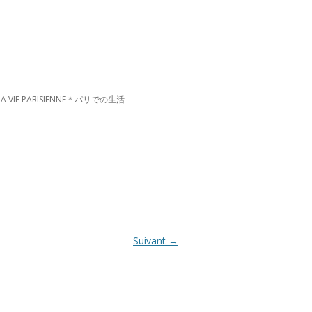
LA VIE PARISIENNE＊パリでの生活
CULTURE FRANÇAISE＊フランス文
化
RESTAURANTS À PARIS＊パリグル
メ
VISITE DE LA FRANCE＊フランス国
内お散歩
Suivant →