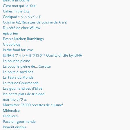
Beau à la louche
C'est moi qui l'ai fait!
Cakes in the City
Cookpad＊クックパッド
Cuisine AZ, Recettes de cuisine de A à Z
Du côté de chez Willow
épicurien
Evan's Kitchen Ramblings
Gloubiblog
In the food for love
JUNAオフィシャルブログ＊Quality of Life by JUNA
La bouche pleine
La bouche pleine de... Carotte
La boîte à sardines
La Table du Monde
La tartine Gourmande
Les goumandises d'Elise
les petits plats de trinidad
marimo カフェ
Marmiton: 35000 recettes de cuisine!
Midonaise
O delices
Passion_gourmande
Piment oiseau