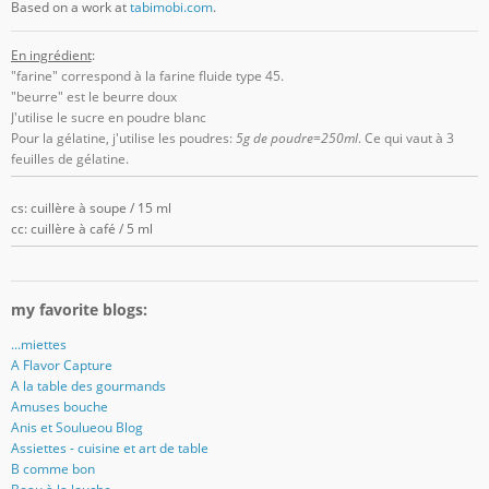
Based on a work at
tabimobi.com
.
En ingrédient
:
"farine" correspond à la farine fluide type 45.
"beurre" est le beurre doux
J'utilise le sucre en poudre blanc
Pour la gélatine, j'utilise les poudres:
5g de poudre=250ml
. Ce qui vaut à 3
feuilles de gélatine.
cs: cuillère à soupe / 15 ml
cc: cuillère à café / 5 ml
my favorite blogs:
...miettes
A Flavor Capture
A la table des gourmands
Amuses bouche
Anis et Soulueou Blog
Assiettes - cuisine et art de table
B comme bon