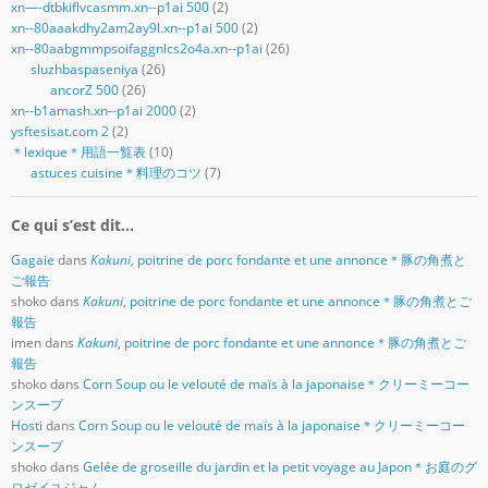
xn—-dtbkiflvcasmm.xn--p1ai 500
(2)
xn--80aaakdhy2am2ay9l.xn--p1ai 500
(2)
xn--80aabgmmpsoifaggnlcs2o4a.xn--p1ai
(26)
sluzhbaspaseniya
(26)
ancorZ 500
(26)
xn--b1amash.xn--p1ai 2000
(2)
ysftesisat.com 2
(2)
＊lexique＊用語一覧表
(10)
astuces cuisine＊料理のコツ
(7)
Ce qui s’est dit…
Gagaie
dans
Kakuni
, poitrine de porc fondante et une annonce＊豚の角煮と
ご報告
shoko
dans
Kakuni
, poitrine de porc fondante et une annonce＊豚の角煮とご
報告
imen
dans
Kakuni
, poitrine de porc fondante et une annonce＊豚の角煮とご
報告
shoko
dans
Corn Soup ou le velouté de maïs à la japonaise＊クリーミーコー
ンスープ
Hosti
dans
Corn Soup ou le velouté de maïs à la japonaise＊クリーミーコー
ンスープ
shoko
dans
Gelée de groseille du jardin et la petit voyage au Japon＊お庭のグ
ロゼイユジャム