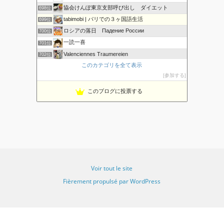
協会けんぽ東京支部呼び出し ダイエット
698位
tabimobi | パリでの３ヶ国語生活
699位
ロシアの落日 Падение России
700位
一読一喜
701位
Valenciennes Traumereien
702位
このカテゴリを全て表示
Hello!! from Tokyo.
703位
参加する
旅と仕事するkogeのブログ
704位
eatjoy24
705位
このブログに投票する
おっさん女子でも料理が好き
706位
Voir tout le site
Fièrement propulsé par WordPress