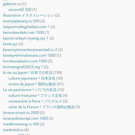
gkbkchr.ru
(1)
ancorallZ 500
(1)
Illustration イラストレーション
(2)
istoriyaplanety.ru 500
(2)
italyanmutfagihaftasi.com 1
(2)
kartonbardakci.net 1000
(1)
kazino-onlayn-reyting.xyz 1
(2)
kentt.xyz
(2)
kistevoytrenazherpowerball.ru 2
(2)
konteynerimalatsatis.com 1000
(1)
koruhastabakici.com 1000
(2)
kromatografi2023.org 1
(2)
la vie au Japon＊日本での生活
(190)
culture japonaise＊日本文化
(30)
visites du Japon＊国内お散歩
(61)
La vie parisienne＊パリでの生活
(16)
culture française＊フランス文化
(4)
restaurants à Paris＊パリグルメ
(3)
visite de la France＊フランス国内お散歩
(3)
lenovo-smart.ru 2000
(2)
lunarpsikoterapi.com 1000
(2)
madlensewing.ru 500
(2)
medmind.ru
(6)