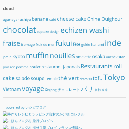
cloud
banane
cheese cake
Chine Ouighour
ashiya
agar-agar
café
chocolat
echizen washi
cupcake
design
inde
fukui
fraise
fête
hanami
fromage
fruit de mer
gelée
muffin
nouilles
kyoto
osaka
omelette
ouzbékistan
jardin
Restaurants
roll
restaurant japonais
poulet
poisson
pomme
Tokyo
cake
thé vert
soupe
tofu
salade
temple
tiramisu
voyage
パリ
Vietnam
チョコレート
Xinjang
京都
東京
powered by レシピブログ