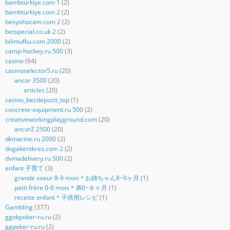
bambturkiye.com 1
(2)
bambturkiye.com 2
(2)
besyohocam.com 2
(2)
betspecial.co.uk 2
(2)
bilimufku.com 2000
(2)
camp-hockey.ru 500
(3)
casino
(64)
casinoselector5.ru
(20)
ancor 3500
(20)
articles
(20)
casino_bezdepozit_top
(1)
concrete-equipment.ru 500
(2)
creativeworkingplayground.com
(20)
ancorZ 2500
(20)
dkmarino.ru 2000
(2)
dogakentkres.com 2
(2)
dvinadelivery.ru 500
(2)
enfant 子育て
(3)
grande soeur 8-9 mois＊お姉ちゃん8−9ヶ月
(1)
petit frère 0-6 mois＊弟0−６ヶ月
(1)
recette enfant＊子供用レシピ
(1)
Gambling
(377)
ggokpoker-ru.ru
(2)
ggpoker-ru.ru
(2)