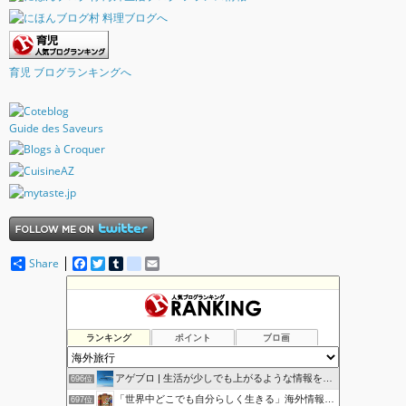
育児 ブログランキングへ
Guide des Saveurs
Share
F
T
T
d
E
a
w
u
e
m
c
i
m
l
a
The Resident Diaries
692位
e
t
b
i
i
ハッピーリボンレイ日記 from ハワイ
693位
b
t
l
c
l
o
e
r
i
ColorfulDrop
694位
ランキング
ポイント
ブロ画
o
r
o
思いつくままに書くブログの静態保管所
695位
k
u
s
アゲブロ | 生活が少しでも上がるような情報をお届け！
696位
「世界中どこでも自分らしく生きる」海外情報発信ブログ
697位