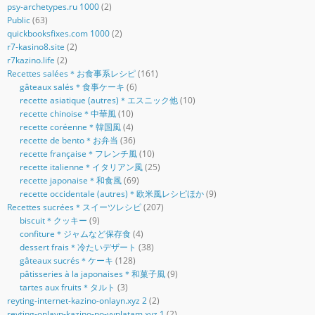
psy-archetypes.ru 1000
(2)
Public
(63)
quickbooksfixes.com 1000
(2)
r7-kasino8.site
(2)
r7kazino.life
(2)
Recettes salées＊お食事系レシピ
(161)
gâteaux salés＊食事ケーキ
(6)
recette asiatique (autres)＊エスニック他
(10)
recette chinoise＊中華風
(10)
recette coréenne＊韓国風
(4)
recette de bento＊お弁当
(36)
recette française＊フレンチ風
(10)
recette italienne＊イタリアン風
(25)
recette japonaise＊和食風
(69)
recette occidentale (autres)＊欧米風レシピほか
(9)
Recettes sucrées＊スイーツレシピ
(207)
biscuit＊クッキー
(9)
confiture＊ジャムなど保存食
(4)
dessert frais＊冷たいデザート
(38)
gâteaux sucrés＊ケーキ
(128)
pâtisseries à la japonaises＊和菓子風
(9)
tartes aux fruits＊タルト
(3)
reyting-internet-kazino-onlayn.xyz 2
(2)
reyting-onlayn-kazino-po-vyplatam.xyz 1
(2)