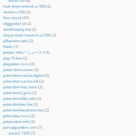
ancor100
(6)
muk-severomorsk.ru 500
(2)
nictok.ru 500
(2)
Non classé
(97)
okggpoker.lol
(2)
okonlineplay.live
(2)
otzyvy-total-research.ru 500
(2)
p0kerdom.wiki
(2)
Pablic
(1)
petites infos＊ニュース
(14)
play-7k.live
(2)
playpoker-ru.ru
(2)
poker-doms.store
(2)
pokerdom-casino.digital
(2)
pokerdom-cazino.ink
(2)
pokerdom-kaz.store
(2)
pokerdom2.guru
(2)
pokerdom24kz.wiki
(2)
pokerdomkaz.live
(2)
pokerdomkazahstan.biz
(2)
pokerplay-ru.ru
(2)
pokervdom.info
(2)
porsukgundem.com
(7)
ancorZ 1500
(7)