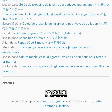
shoko
dans
Gelée de groseille du jardin et la petit voyage au Japon＊お庭のグ
ロゼイユジャム
casentbon
dans
Gelée de groseille du jardin et la petit voyage au Japon＊お
庭のグロゼイユジャム
Sarah M
dans
Gelée de groseille du jardin et la petit voyage au Japon＊お庭
のグロゼイユジャム
eva
dans
Gâteau au yaourt＊フランス風ヨーグルトケーキ
shoko
dans
Repas bébé 8 mois ＊８ヶ月離乳食
Alien
dans
Repas bébé 8 mois ＊８ヶ月離乳食
Meuh
dans
Strawberry shortcake – fraisier à la japonaise pour un
anniversaire
shoko
dans
sakura mochi, essai du gâteau de cerisier en fleur pour fêter le
printemps
Gallotta
dans
sakura mochi, essai du gâteau de cerisier en fleur pour fêter le
printemps
credits
photos and recipes
by
shoko muraguchi
is licensed under a
Creative
Commons License
.