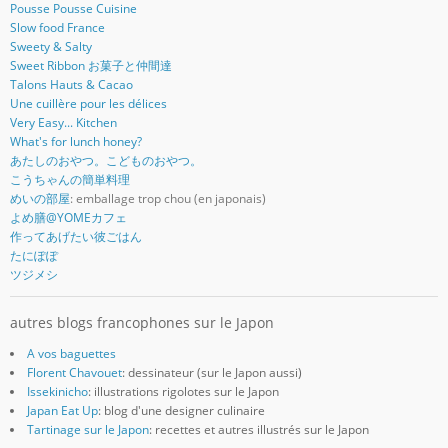
Pousse Pousse Cuisine
Slow food France
Sweety & Salty
Sweet Ribbon お菓子と仲間達
Talons Hauts & Cacao
Une cuillère pour les délices
Very Easy... Kitchen
What's for lunch honey?
あたしのおやつ。こどものおやつ。
こうちゃんの簡単料理
めいの部屋
: emballage trop chou (en japonais)
よめ膳@YOMEカフェ
作ってあげたい彼ごはん
たにぽぽ
ツジメシ
autres blogs francophones sur le Japon
A vos baguettes
Florent Chavouet
: dessinateur (sur le Japon aussi)
Issekinicho
: illustrations rigolotes sur le Japon
Japan Eat Up
: blog d'une designer culinaire
Tartinage sur le Japon
: recettes et autres illustrés sur le Japon