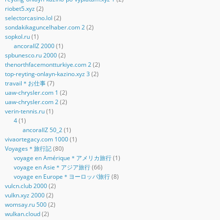
riobet5.xyz
(2)
selectorcasino.lol
(2)
sondakikaguncelhaber.com 2
(2)
sopkol.ru
(1)
ancorallZ 2000
(1)
spbunesco.ru 2000
(2)
thenorthfacemontturkiye.com 2
(2)
top-reyting-onlayn-kazino.xyz 3
(2)
travail＊お仕事
(7)
uaw-chrysler.com 1
(2)
uaw-chrysler.com 2
(2)
verin-tennis.ru
(1)
4
(1)
ancorallZ 50_2
(1)
vivaortegacy.com 1000
(1)
Voyages＊旅行記
(80)
voyage en Amérique＊アメリカ旅行
(1)
voyage en Asie＊アジア旅行
(66)
voyage en Europe＊ヨーロッパ旅行
(8)
vulcn.club 2000
(2)
vulkn.xyz 2000
(2)
womsay.ru 500
(2)
wulkan.cloud
(2)