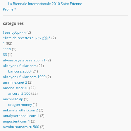
La Biennale Internationale 2010 Saint Etienne
Profile＊
catégories
! Без рубрики
(2)
*liste de recettes＊レシピ集*
(2)
1
(92)
1119
(1)
33
(1)
afyonsosyetepazari.com 1
(2)
alizeyeniufuklar.com
(21)
bancorZ 2500
(21)
alizeyeniufuklar.com 1000
(2)
amminex.net 2
(2)
amona-store.ru
(22)
ancorallZ 500
(22)
ancorallZ dp
(1)
dragon money
(1)
ankaratarotfali.com 2
(2)
antalyaerenhali.com 1
(2)
augustent.com 1
(2)
avtobu-samara.ru 500
(2)