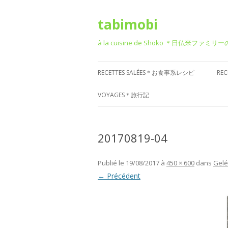
tabimobi
à la cuisine de Shoko ＊日仏米ファミリ
RECETTES SALÉES＊お食事系レシピ
RE
RECETTE DE BENTO＊お弁当
G
VOYAGES＊旅行記
RECETTE JAPONAISE＊和食風
D
VOYAGE EN EUROPE＊ヨーロッパ
旅行
20170819-04
RECETTE FRANÇAISE＊フレンチ風
T
VOYAGE EN ASIE＊アジア旅行
RECETTE ITALIENNE＊イタリアン風
P
Publié le
19/08/2017
à
450 × 600
dans
Gelé
菓
VOYAGE EN AMÉRIQUE＊アメリカ
← Précédent
RECETTE CHINOISE＊中華風
旅行
RECETTE CORÉENNE＊韓国風
VOYAGE DANS D’AUTRES PAYS
RECETTE OCCIDENTALE (AUTRES)