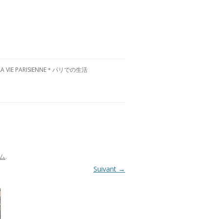
LA VIE PARISIENNE＊パリでの生活
CULTURE FRANÇAISE＊フランス文
化
RESTAURANTS À PARIS＊パリグル
メ
VISITE DE LA FRANCE＊フランス国
ャム
.
内お散歩
Suivant →