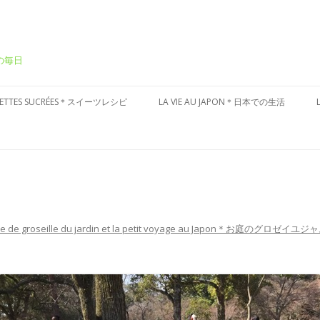
ーの毎日
Aller
au
CETTES SUCRÉES＊スイーツレシピ
LA VIE AU JAPON＊日本での生活
contenu
ÂTEAUX SUCRÉS＊ケーキ
CULTURE JAPONAISE＊日本文化
ESSERT FRAIS＊冷たいデザート
VISITES DU JAPON＊国内お散歩
ARTES AUX FRUITS＊タルト
ÂTISSERIES À LA JAPONAISES＊和
e de groseille du jardin et la petit voyage au Japon＊お庭のグロゼイユジ
子風