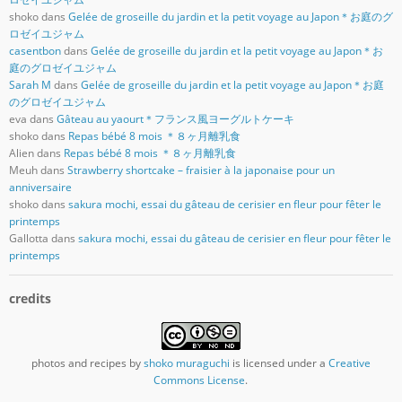
shoko
dans
Gelée de groseille du jardin et la petit voyage au Japon＊お庭のグ
ロゼイユジャム
casentbon
dans
Gelée de groseille du jardin et la petit voyage au Japon＊お
庭のグロゼイユジャム
Sarah M
dans
Gelée de groseille du jardin et la petit voyage au Japon＊お庭
のグロゼイユジャム
eva
dans
Gâteau au yaourt＊フランス風ヨーグルトケーキ
shoko
dans
Repas bébé 8 mois ＊８ヶ月離乳食
Alien
dans
Repas bébé 8 mois ＊８ヶ月離乳食
Meuh
dans
Strawberry shortcake – fraisier à la japonaise pour un
anniversaire
shoko
dans
sakura mochi, essai du gâteau de cerisier en fleur pour fêter le
printemps
Gallotta
dans
sakura mochi, essai du gâteau de cerisier en fleur pour fêter le
printemps
credits
photos and recipes
by
shoko muraguchi
is licensed under a
Creative
Commons License
.