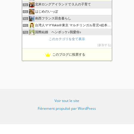
北米ロングアイランドで３人の子育て
3位
はじめのいっぽ
4位
南西フランス田舎暮らし
5位
台湾人ママYuka＠東京 マルチリンガル育児×絵本×知育
6位
国際結婚 ヘンボッケ♪我愛你♪
7位
香港でマルチリンガル育児
このカテゴリを全て表示
8位
参加する
マルチリンガル 海外子育て奮闘記
9位
海外暮らし、風の吹くまま気の向くままに♪
10位
このブログに投票する
おうち英語も、はや幾年 〜 La vie avec eux
11位
主婦、永住権をとって海外移住
12位
Emilieのママブログ｜おうち英語×台湾中国語×科学×絵本
13位
多言語な暮らしのブログ
14位
バイリンガルで聴覚障害と発達障害
15位
Voir tout le site
Fièrement propulsé par WordPress