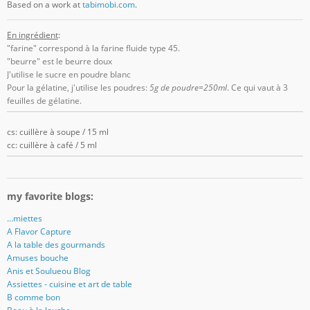
Based on a work at
tabimobi.com
.
En ingrédient
:
"farine" correspond à la farine fluide type 45.
"beurre" est le beurre doux
J'utilise le sucre en poudre blanc
Pour la gélatine, j'utilise les poudres:
5g de poudre=250ml
. Ce qui vaut à 3
feuilles de gélatine.
cs: cuillère à soupe / 15 ml
cc: cuillère à café / 5 ml
my favorite blogs:
...miettes
A Flavor Capture
A la table des gourmands
Amuses bouche
Anis et Soulueou Blog
Assiettes - cuisine et art de table
B comme bon