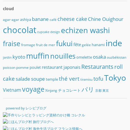
cloud
banane
cheese cake
Chine Ouighour
ashiya
agar-agar
café
chocolat
echizen washi
cupcake
design
inde
fukui
fraise
fête
hanami
fromage
fruit de mer
gelée
muffin
nouilles
kyoto
osaka
omelette
ouzbékistan
jardin
Restaurants
roll
restaurant japonais
poulet
poisson
pomme
Tokyo
cake
thé vert
soupe
tofu
salade
temple
tiramisu
voyage
パリ
Vietnam
チョコレート
Xinjang
京都
東京
powered by レシピブログ