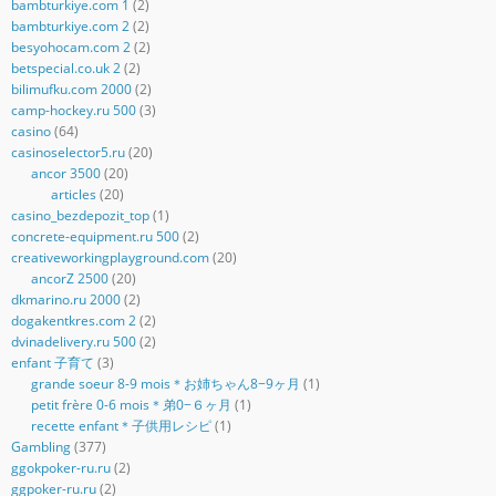
bambturkiye.com 1
(2)
bambturkiye.com 2
(2)
besyohocam.com 2
(2)
betspecial.co.uk 2
(2)
bilimufku.com 2000
(2)
camp-hockey.ru 500
(3)
casino
(64)
casinoselector5.ru
(20)
ancor 3500
(20)
articles
(20)
casino_bezdepozit_top
(1)
concrete-equipment.ru 500
(2)
creativeworkingplayground.com
(20)
ancorZ 2500
(20)
dkmarino.ru 2000
(2)
dogakentkres.com 2
(2)
dvinadelivery.ru 500
(2)
enfant 子育て
(3)
grande soeur 8-9 mois＊お姉ちゃん8−9ヶ月
(1)
petit frère 0-6 mois＊弟0−６ヶ月
(1)
recette enfant＊子供用レシピ
(1)
Gambling
(377)
ggokpoker-ru.ru
(2)
ggpoker-ru.ru
(2)