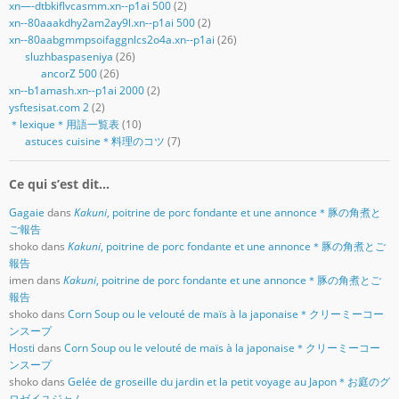
xn—-dtbkiflvcasmm.xn--p1ai 500
(2)
xn--80aaakdhy2am2ay9l.xn--p1ai 500
(2)
xn--80aabgmmpsoifaggnlcs2o4a.xn--p1ai
(26)
sluzhbaspaseniya
(26)
ancorZ 500
(26)
xn--b1amash.xn--p1ai 2000
(2)
ysftesisat.com 2
(2)
＊lexique＊用語一覧表
(10)
astuces cuisine＊料理のコツ
(7)
Ce qui s’est dit…
Gagaie
dans
Kakuni
, poitrine de porc fondante et une annonce＊豚の角煮と
ご報告
shoko
dans
Kakuni
, poitrine de porc fondante et une annonce＊豚の角煮とご
報告
imen
dans
Kakuni
, poitrine de porc fondante et une annonce＊豚の角煮とご
報告
shoko
dans
Corn Soup ou le velouté de maïs à la japonaise＊クリーミーコー
ンスープ
Hosti
dans
Corn Soup ou le velouté de maïs à la japonaise＊クリーミーコー
ンスープ
shoko
dans
Gelée de groseille du jardin et la petit voyage au Japon＊お庭のグ
ロゼイユジャム