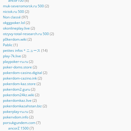
ancor100
(6)
muk-severomorsk.ru 500
(2)
nictok.ru 500
(2)
Non classé
(97)
okggpoker.lol
(2)
okonlineplay.live
(2)
otzyvy-total-research.ru 500
(2)
p0kerdom.wiki
(2)
Pablic
(1)
petites infos＊ニュース
(14)
play-7k.live
(2)
playpoker-ru.ru
(2)
poker-doms.store
(2)
pokerdom-casino.digital
(2)
pokerdom-cazino.ink
(2)
pokerdom-kaz.store
(2)
pokerdom2.guru
(2)
pokerdom24kz.wiki
(2)
pokerdomkaz.live
(2)
pokerdomkazahstan.biz
(2)
pokerplay-ru.ru
(2)
pokervdom.info
(2)
porsukgundem.com
(7)
ancorZ 1500
(7)