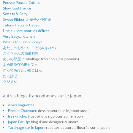
Pousse Pousse Cuisine
Slow food France
Sweety & Salty
Sweet Ribbon お菓子と仲間達
Talons Hauts & Cacao
Une cuillère pour les délices
Very Easy... Kitchen
What's for lunch honey?
あたしのおやつ。こどものおやつ。
こうちゃんの簡単料理
めいの部屋
: emballage trop chou (en japonais)
よめ膳@YOMEカフェ
作ってあげたい彼ごはん
たにぽぽ
ツジメシ
autres blogs francophones sur le Japon
A vos baguettes
Florent Chavouet
: dessinateur (sur le Japon aussi)
Issekinicho
: illustrations rigolotes sur le Japon
Japan Eat Up
: blog d'une designer culinaire
Tartinage sur le Japon
: recettes et autres illustrés sur le Japon