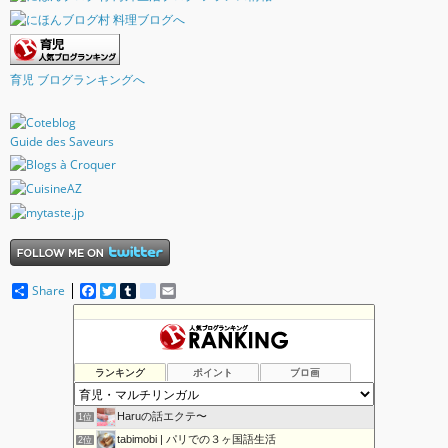
育児 ブログランキングへ
Guide des Saveurs
Share
F
T
T
d
E
a
w
u
e
m
c
i
m
l
a
e
t
b
i
i
b
t
l
c
l
o
e
r
i
ランキング
ポイント
ブロ画
o
r
o
k
u
s
Haruの話エクテ〜
1位
tabimobi | パリでの３ヶ国語生活
2位