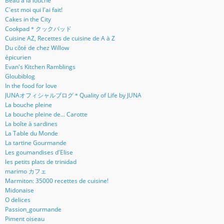
Beau à la louche
C'est moi qui l'ai fait!
Cakes in the City
Cookpad＊クックパッド
Cuisine AZ, Recettes de cuisine de A à Z
Du côté de chez Willow
épicurien
Evan's Kitchen Ramblings
Gloubiblog
In the food for love
JUNAオフィシャルブログ＊Quality of Life by JUNA
La bouche pleine
La bouche pleine de... Carotte
La boîte à sardines
La Table du Monde
La tartine Gourmande
Les goumandises d'Elise
les petits plats de trinidad
marimo カフェ
Marmiton: 35000 recettes de cuisine!
Midonaise
O delices
Passion_gourmande
Piment oiseau