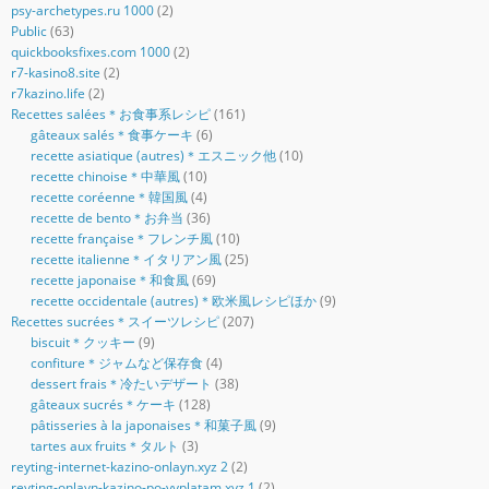
psy-archetypes.ru 1000
(2)
Public
(63)
quickbooksfixes.com 1000
(2)
r7-kasino8.site
(2)
r7kazino.life
(2)
Recettes salées＊お食事系レシピ
(161)
gâteaux salés＊食事ケーキ
(6)
recette asiatique (autres)＊エスニック他
(10)
recette chinoise＊中華風
(10)
recette coréenne＊韓国風
(4)
recette de bento＊お弁当
(36)
recette française＊フレンチ風
(10)
recette italienne＊イタリアン風
(25)
recette japonaise＊和食風
(69)
recette occidentale (autres)＊欧米風レシピほか
(9)
Recettes sucrées＊スイーツレシピ
(207)
biscuit＊クッキー
(9)
confiture＊ジャムなど保存食
(4)
dessert frais＊冷たいデザート
(38)
gâteaux sucrés＊ケーキ
(128)
pâtisseries à la japonaises＊和菓子風
(9)
tartes aux fruits＊タルト
(3)
reyting-internet-kazino-onlayn.xyz 2
(2)
reyting-onlayn-kazino-po-vyplatam.xyz 1
(2)