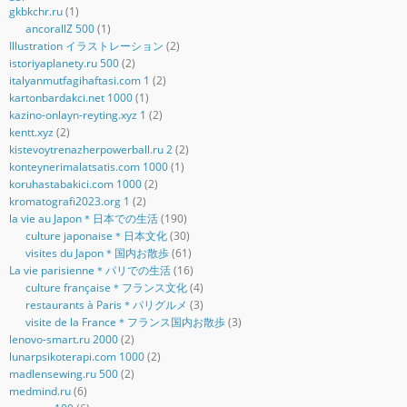
gkbkchr.ru
(1)
ancorallZ 500
(1)
Illustration イラストレーション
(2)
istoriyaplanety.ru 500
(2)
italyanmutfagihaftasi.com 1
(2)
kartonbardakci.net 1000
(1)
kazino-onlayn-reyting.xyz 1
(2)
kentt.xyz
(2)
kistevoytrenazherpowerball.ru 2
(2)
konteynerimalatsatis.com 1000
(1)
koruhastabakici.com 1000
(2)
kromatografi2023.org 1
(2)
la vie au Japon＊日本での生活
(190)
culture japonaise＊日本文化
(30)
visites du Japon＊国内お散歩
(61)
La vie parisienne＊パリでの生活
(16)
culture française＊フランス文化
(4)
restaurants à Paris＊パリグルメ
(3)
visite de la France＊フランス国内お散歩
(3)
lenovo-smart.ru 2000
(2)
lunarpsikoterapi.com 1000
(2)
madlensewing.ru 500
(2)
medmind.ru
(6)