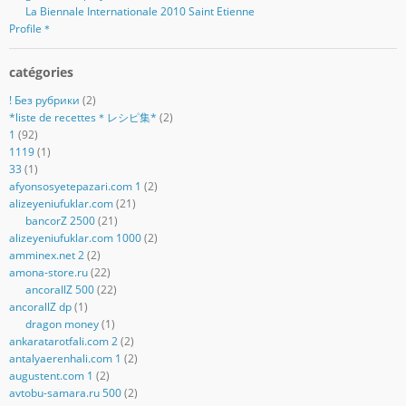
La Biennale Internationale 2010 Saint Etienne
Profile＊
catégories
! Без рубрики
(2)
*liste de recettes＊レシピ集*
(2)
1
(92)
1119
(1)
33
(1)
afyonsosyetepazari.com 1
(2)
alizeyeniufuklar.com
(21)
bancorZ 2500
(21)
alizeyeniufuklar.com 1000
(2)
amminex.net 2
(2)
amona-store.ru
(22)
ancorallZ 500
(22)
ancorallZ dp
(1)
dragon money
(1)
ankaratarotfali.com 2
(2)
antalyaerenhali.com 1
(2)
augustent.com 1
(2)
avtobu-samara.ru 500
(2)