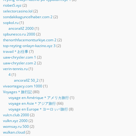
riobet5.xyz
(2)
selectorcasino.lol
(2)
sondakikaguncelhaber.com 2
(2)
sopkol.ru
(1)
ancorallZ 2000
(1)
spbunesco.ru 2000
(2)
thenorthfacemontturkiye.com 2
(2)
top-reyting-onlayn-kazino.xyz 3
(2)
travail＊お仕事
(7)
uaw-chrysler.com 1
(2)
uaw-chrysler.com 2
(2)
verin-tennis.ru
(1)
4
(1)
ancorallZ 50_2
(1)
vivaortegacy.com 1000
(1)
Voyages＊旅行記
(80)
voyage en Amérique＊アメリカ旅行
(1)
voyage en Asie＊アジア旅行
(66)
voyage en Europe＊ヨーロッパ旅行
(8)
vulcn.club 2000
(2)
vulkn.xyz 2000
(2)
womsay.ru 500
(2)
wulkan.cloud
(2)