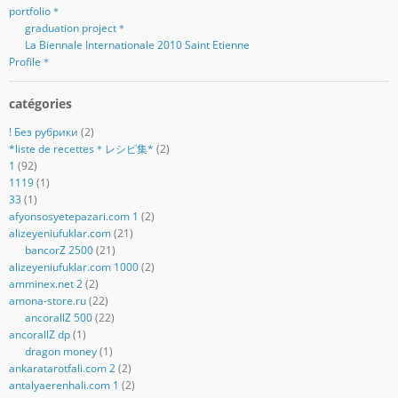
portfolio＊
graduation project＊
La Biennale Internationale 2010 Saint Etienne
Profile＊
catégories
! Без рубрики
(2)
*liste de recettes＊レシピ集*
(2)
1
(92)
1119
(1)
33
(1)
afyonsosyetepazari.com 1
(2)
alizeyeniufuklar.com
(21)
bancorZ 2500
(21)
alizeyeniufuklar.com 1000
(2)
amminex.net 2
(2)
amona-store.ru
(22)
ancorallZ 500
(22)
ancorallZ dp
(1)
dragon money
(1)
ankaratarotfali.com 2
(2)
antalyaerenhali.com 1
(2)