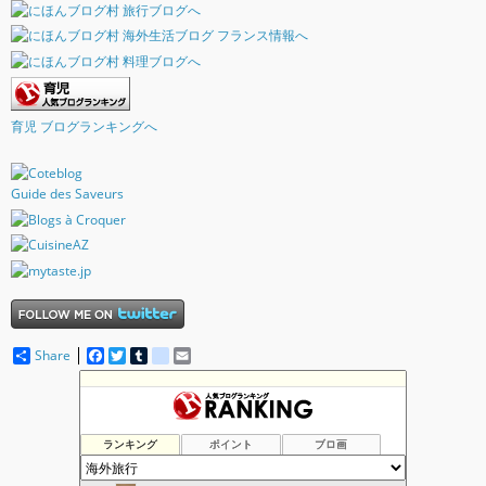
育児 ブログランキングへ
Guide des Saveurs
Share
F
T
T
d
E
a
w
u
e
m
c
i
m
l
a
ロシアの落日 Падение России
662位
e
t
b
i
i
一読一喜
663位
b
t
l
c
l
o
e
r
i
Hello!! from Tokyo.
664位
ランキング
ポイント
ブロ画
o
r
o
アラサーカップルのワーホリ日記 in ＮＺ
665位
k
u