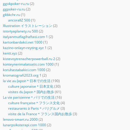
ggokpoker-ru.ru
(2)
ggpoker-ru.ru
(2)
gkbkchr.ru
(1)
ancorallZ 500
(1)
Illustration イラストレーション
(2)
istoriyaplanety.ru 500
(2)
italyanmutfagihaftasi.com 1
(2)
kartonbardakci.net 1000
(1)
kazino-onlayn-reyting.xyz 1
(2)
kentt.xyz
(2)
kistevoytrenazherpowerball.ru 2
(2)
konteynerimalatsatis.com 1000
(1)
koruhastabakici.com 1000
(2)
kromatografi2023.org 1
(2)
la vie au Japon＊日本での生活
(190)
culture japonaise＊日本文化
(30)
visites du Japon＊国内お散歩
(61)
La vie parisienne＊パリでの生活
(16)
culture française＊フランス文化
(4)
restaurants à Paris＊パリグルメ
(3)
visite de la France＊フランス国内お散歩
(3)
lenovo-smart.ru 2000
(2)
lunarpsikoterapi.com 1000
(2)