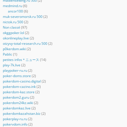
madlensewing.ru 500
(2)
medmind.ru
(6)
ancor100
(6)
muk-severomorsk.ru 500
(2)
nictok.ru 500
(2)
Non classé
(97)
okggpoker.lol
(2)
okonlineplay.live
(2)
otzyvy-total-research.ru 500
(2)
p0kerdom.wiki
(2)
Pablic
(1)
petites infos＊ニュース
(14)
play-7k.live
(2)
playpoker-ru.ru
(2)
poker-doms.store
(2)
pokerdom-casino.digital
(2)
pokerdom-cazino.ink
(2)
pokerdom-kaz.store
(2)
pokerdom2.guru
(2)
pokerdom24kz.wiki
(2)
pokerdomkaz.live
(2)
pokerdomkazahstan.biz
(2)
pokerplay-ru.ru
(2)
pokervdom.info
(2)