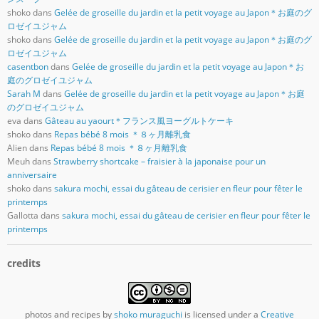
shoko
dans
Gelée de groseille du jardin et la petit voyage au Japon＊お庭のグ
ロゼイユジャム
shoko
dans
Gelée de groseille du jardin et la petit voyage au Japon＊お庭のグ
ロゼイユジャム
casentbon
dans
Gelée de groseille du jardin et la petit voyage au Japon＊お
庭のグロゼイユジャム
Sarah M
dans
Gelée de groseille du jardin et la petit voyage au Japon＊お庭
のグロゼイユジャム
eva
dans
Gâteau au yaourt＊フランス風ヨーグルトケーキ
shoko
dans
Repas bébé 8 mois ＊８ヶ月離乳食
Alien
dans
Repas bébé 8 mois ＊８ヶ月離乳食
Meuh
dans
Strawberry shortcake – fraisier à la japonaise pour un
anniversaire
shoko
dans
sakura mochi, essai du gâteau de cerisier en fleur pour fêter le
printemps
Gallotta
dans
sakura mochi, essai du gâteau de cerisier en fleur pour fêter le
printemps
credits
photos and recipes
by
shoko muraguchi
is licensed under a
Creative