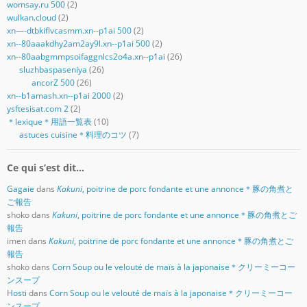
womsay.ru 500
(2)
wulkan.cloud
(2)
xn—-dtbkiflvcasmm.xn--p1ai 500
(2)
xn--80aaakdhy2am2ay9l.xn--p1ai 500
(2)
xn--80aabgmmpsoifaggnlcs2o4a.xn--p1ai
(26)
sluzhbaspaseniya
(26)
ancorZ 500
(26)
xn--b1amash.xn--p1ai 2000
(2)
ysftesisat.com 2
(2)
＊lexique＊用語一覧表
(10)
astuces cuisine＊料理のコツ
(7)
Ce qui s’est dit…
Gagaie
dans
Kakuni
, poitrine de porc fondante et une annonce＊豚の角煮と
ご報告
shoko
dans
Kakuni
, poitrine de porc fondante et une annonce＊豚の角煮とご
報告
imen
dans
Kakuni
, poitrine de porc fondante et une annonce＊豚の角煮とご
報告
shoko
dans
Corn Soup ou le velouté de maïs à la japonaise＊クリーミーコー
ンスープ
Hosti
dans
Corn Soup ou le velouté de maïs à la japonaise＊クリーミーコー
ンスープ