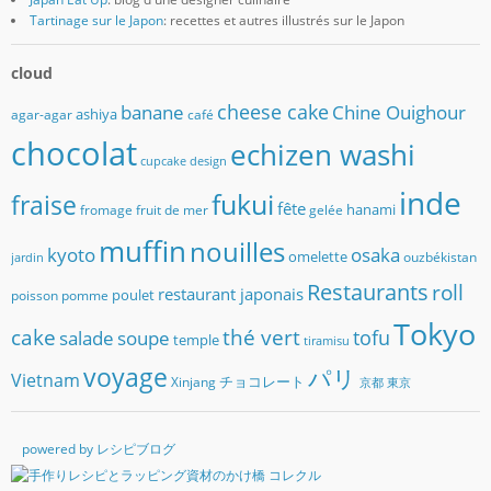
Tartinage sur le Japon
: recettes et autres illustrés sur le Japon
cloud
banane
cheese cake
Chine Ouighour
ashiya
agar-agar
café
chocolat
echizen washi
cupcake
design
inde
fukui
fraise
fête
hanami
fromage
fruit de mer
gelée
muffin
nouilles
kyoto
osaka
omelette
ouzbékistan
jardin
Restaurants
roll
restaurant japonais
poulet
poisson
pomme
Tokyo
cake
thé vert
soupe
tofu
salade
temple
tiramisu
voyage
パリ
Vietnam
チョコレート
Xinjang
京都
東京
powered by レシピブログ