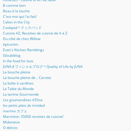
B comme bon
Beau à la louche
C'est moi qui l'ai fait!
Cakes in the City
Cookpad＊クックパッド
Cuisine AZ, Recettes de cuisine de A à Z
Du côté de chez Willow
épicurien
Evan's Kitchen Ramblings
Gloubiblog
In the food for love
JUNAオフィシャルブログ＊Quality of Life by JUNA
La bouche pleine
La bouche pleine de... Carotte
La boîte à sardines
La Table du Monde
La tartine Gourmande
Les goumandises d'Elise
les petits plats de trinidad
marimo カフェ
Marmiton: 35000 recettes de cuisine!
Midonaise
O delices