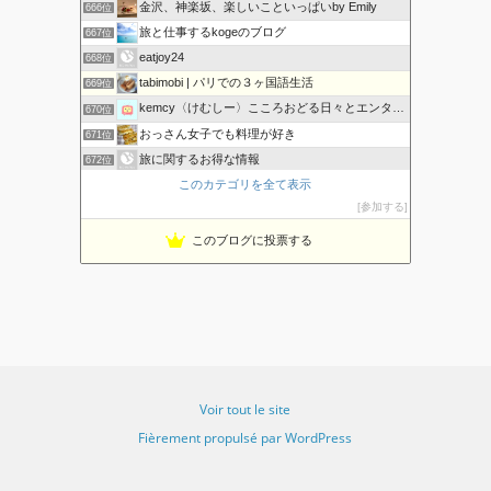
s
金沢、神楽坂、楽しいこといっぱいby Emily
666位
旅と仕事するkogeのブログ
667位
eatjoy24
668位
tabimobi | パリでの３ヶ国語生活
669位
kemcy〈けむしー〉こころおどる日々とエンターテインメント
670位
おっさん女子でも料理が好き
671位
旅に関するお得な情報
672位
このカテゴリを全て表示
南アフリカ・タウンシップで生活！
673位
参加する
ANZU DESIGN
674位
旅行・航空券のリンク集
675位
このブログに投票する
フランス テロワールの旅 Voyage en Terroir
676位
Voir tout le site
Fièrement propulsé par WordPress