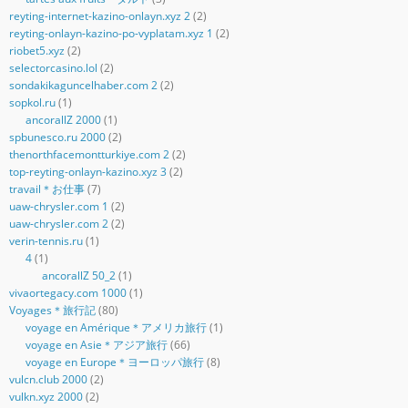
reyting-internet-kazino-onlayn.xyz 2
(2)
reyting-onlayn-kazino-po-vyplatam.xyz 1
(2)
riobet5.xyz
(2)
selectorcasino.lol
(2)
sondakikaguncelhaber.com 2
(2)
sopkol.ru
(1)
ancorallZ 2000
(1)
spbunesco.ru 2000
(2)
thenorthfacemontturkiye.com 2
(2)
top-reyting-onlayn-kazino.xyz 3
(2)
travail＊お仕事
(7)
uaw-chrysler.com 1
(2)
uaw-chrysler.com 2
(2)
verin-tennis.ru
(1)
4
(1)
ancorallZ 50_2
(1)
vivaortegacy.com 1000
(1)
Voyages＊旅行記
(80)
voyage en Amérique＊アメリカ旅行
(1)
voyage en Asie＊アジア旅行
(66)
voyage en Europe＊ヨーロッパ旅行
(8)
vulcn.club 2000
(2)
vulkn.xyz 2000
(2)