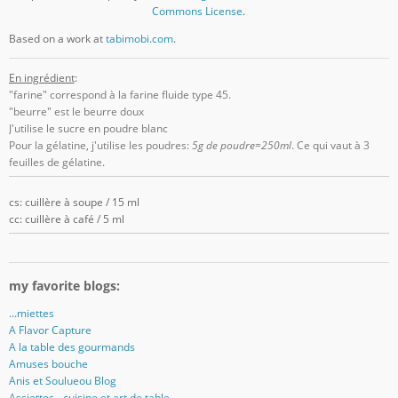
Commons License
.
Based on a work at
tabimobi.com
.
En ingrédient
:
"farine" correspond à la farine fluide type 45.
"beurre" est le beurre doux
J'utilise le sucre en poudre blanc
Pour la gélatine, j'utilise les poudres:
5g de poudre=250ml
. Ce qui vaut à 3
feuilles de gélatine.
cs: cuillère à soupe / 15 ml
cc: cuillère à café / 5 ml
my favorite blogs:
...miettes
A Flavor Capture
A la table des gourmands
Amuses bouche
Anis et Soulueou Blog
Assiettes - cuisine et art de table