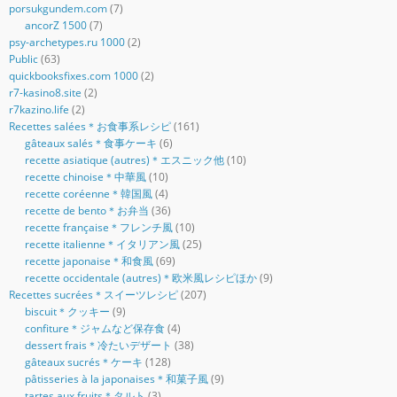
porsukgundem.com
(7)
ancorZ 1500
(7)
psy-archetypes.ru 1000
(2)
Public
(63)
quickbooksfixes.com 1000
(2)
r7-kasino8.site
(2)
r7kazino.life
(2)
Recettes salées＊お食事系レシピ
(161)
gâteaux salés＊食事ケーキ
(6)
recette asiatique (autres)＊エスニック他
(10)
recette chinoise＊中華風
(10)
recette coréenne＊韓国風
(4)
recette de bento＊お弁当
(36)
recette française＊フレンチ風
(10)
recette italienne＊イタリアン風
(25)
recette japonaise＊和食風
(69)
recette occidentale (autres)＊欧米風レシピほか
(9)
Recettes sucrées＊スイーツレシピ
(207)
biscuit＊クッキー
(9)
confiture＊ジャムなど保存食
(4)
dessert frais＊冷たいデザート
(38)
gâteaux sucrés＊ケーキ
(128)
pâtisseries à la japonaises＊和菓子風
(9)
tartes aux fruits＊タルト
(3)