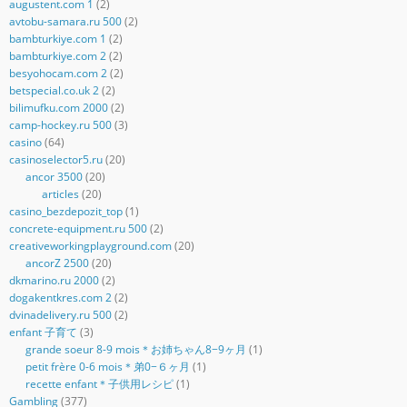
augustent.com 1
(2)
avtobu-samara.ru 500
(2)
bambturkiye.com 1
(2)
bambturkiye.com 2
(2)
besyohocam.com 2
(2)
betspecial.co.uk 2
(2)
bilimufku.com 2000
(2)
camp-hockey.ru 500
(3)
casino
(64)
casinoselector5.ru
(20)
ancor 3500
(20)
articles
(20)
casino_bezdepozit_top
(1)
concrete-equipment.ru 500
(2)
creativeworkingplayground.com
(20)
ancorZ 2500
(20)
dkmarino.ru 2000
(2)
dogakentkres.com 2
(2)
dvinadelivery.ru 500
(2)
enfant 子育て
(3)
grande soeur 8-9 mois＊お姉ちゃん8−9ヶ月
(1)
petit frère 0-6 mois＊弟0−６ヶ月
(1)
recette enfant＊子供用レシピ
(1)
Gambling
(377)