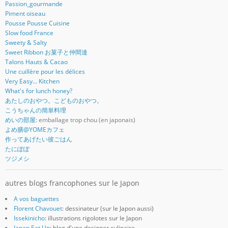
Passion_gourmande
Piment oiseau
Pousse Pousse Cuisine
Slow food France
Sweety & Salty
Sweet Ribbon お菓子と仲間達
Talons Hauts & Cacao
Une cuillère pour les délices
Very Easy... Kitchen
What's for lunch honey?
あたしのおやつ。こどものおやつ。
こうちゃんの簡単料理
めいの部屋
: emballage trop chou (en japonais)
よめ膳@YOMEカフェ
作ってあげたい彼ごはん
たにぽぽ
ツジメシ
autres blogs francophones sur le Japon
A vos baguettes
Florent Chavouet
: dessinateur (sur le Japon aussi)
Issekinicho
: illustrations rigolotes sur le Japon
Japan Eat Up
: blog d'une designer culinaire