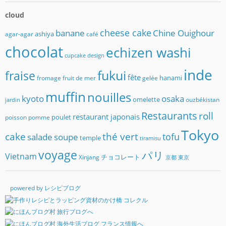
cloud
banane
cheese cake
Chine Ouighour
ashiya
agar-agar
café
chocolat
echizen washi
cupcake
design
inde
fukui
fraise
fête
hanami
fromage
fruit de mer
gelée
muffin
nouilles
kyoto
osaka
omelette
ouzbékistan
jardin
Restaurants
roll
restaurant japonais
poulet
poisson
pomme
Tokyo
cake
thé vert
soupe
tofu
salade
temple
tiramisu
voyage
パリ
Vietnam
チョコレート
Xinjang
京都
東京
powered by レシピブログ