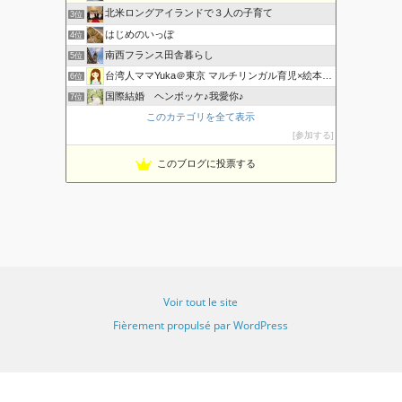
北米ロングアイランドで３人の子育て
3位
はじめのいっぽ
4位
南西フランス田舎暮らし
5位
台湾人ママYuka＠東京 マルチリンガル育児×絵本×知育
6位
国際結婚 ヘンボッケ♪我愛你♪
7位
海外暮らし、風の吹くまま気の向くままに♪
このカテゴリを全て表示
8位
参加する
マルチリンガル 海外子育て奮闘記
9位
香港でマルチリンガル育児
10位
このブログに投票する
おうち英語も、はや幾年 〜 La vie avec eux
11位
主婦、永住権をとって海外移住
12位
Emilieのママブログ｜おうち英語×台湾中国語×科学×絵本
13位
多言語な暮らしのブログ
14位
バイリンガルで聴覚障害と発達障害
15位
Voir tout le site
Fièrement propulsé par WordPress