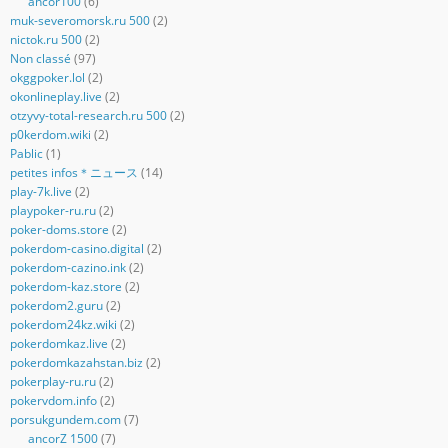
ancor100
(6)
muk-severomorsk.ru 500
(2)
nictok.ru 500
(2)
Non classé
(97)
okggpoker.lol
(2)
okonlineplay.live
(2)
otzyvy-total-research.ru 500
(2)
p0kerdom.wiki
(2)
Pablic
(1)
petites infos＊ニュース
(14)
play-7k.live
(2)
playpoker-ru.ru
(2)
poker-doms.store
(2)
pokerdom-casino.digital
(2)
pokerdom-cazino.ink
(2)
pokerdom-kaz.store
(2)
pokerdom2.guru
(2)
pokerdom24kz.wiki
(2)
pokerdomkaz.live
(2)
pokerdomkazahstan.biz
(2)
pokerplay-ru.ru
(2)
pokervdom.info
(2)
porsukgundem.com
(7)
ancorZ 1500
(7)