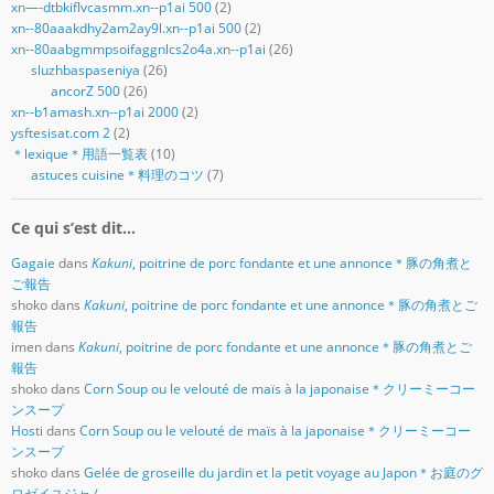
xn—-dtbkiflvcasmm.xn--p1ai 500
(2)
xn--80aaakdhy2am2ay9l.xn--p1ai 500
(2)
xn--80aabgmmpsoifaggnlcs2o4a.xn--p1ai
(26)
sluzhbaspaseniya
(26)
ancorZ 500
(26)
xn--b1amash.xn--p1ai 2000
(2)
ysftesisat.com 2
(2)
＊lexique＊用語一覧表
(10)
astuces cuisine＊料理のコツ
(7)
Ce qui s’est dit…
Gagaie
dans
Kakuni
, poitrine de porc fondante et une annonce＊豚の角煮と
ご報告
shoko
dans
Kakuni
, poitrine de porc fondante et une annonce＊豚の角煮とご
報告
imen
dans
Kakuni
, poitrine de porc fondante et une annonce＊豚の角煮とご
報告
shoko
dans
Corn Soup ou le velouté de maïs à la japonaise＊クリーミーコー
ンスープ
Hosti
dans
Corn Soup ou le velouté de maïs à la japonaise＊クリーミーコー
ンスープ
shoko
dans
Gelée de groseille du jardin et la petit voyage au Japon＊お庭のグ
ロゼイユジャム