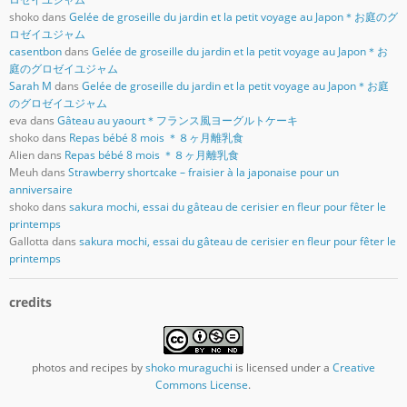
shoko
dans
Gelée de groseille du jardin et la petit voyage au Japon＊お庭のグ
ロゼイユジャム
casentbon
dans
Gelée de groseille du jardin et la petit voyage au Japon＊お
庭のグロゼイユジャム
Sarah M
dans
Gelée de groseille du jardin et la petit voyage au Japon＊お庭
のグロゼイユジャム
eva
dans
Gâteau au yaourt＊フランス風ヨーグルトケーキ
shoko
dans
Repas bébé 8 mois ＊８ヶ月離乳食
Alien
dans
Repas bébé 8 mois ＊８ヶ月離乳食
Meuh
dans
Strawberry shortcake – fraisier à la japonaise pour un
anniversaire
shoko
dans
sakura mochi, essai du gâteau de cerisier en fleur pour fêter le
printemps
Gallotta
dans
sakura mochi, essai du gâteau de cerisier en fleur pour fêter le
printemps
credits
photos and recipes
by
shoko muraguchi
is licensed under a
Creative
Commons License
.