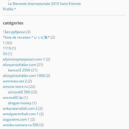
La Biennale Internationale 2010 Saint Etienne
Profile＊
catégories
! Без рубрики
(2)
*liste de recettes＊レシピ集*
(2)
1
(92)
1119
(1)
33
(1)
afyonsosyetepazari.com 1
(2)
alizeyeniufuklar.com
(21)
bancorZ 2500
(21)
alizeyeniufuklar.com 1000
(2)
amminex.net 2
(2)
amona-store.ru
(22)
ancorallZ 500
(22)
ancorallZ dp
(1)
dragon money
(1)
ankaratarotfali.com 2
(2)
antalyaerenhali.com 1
(2)
augustent.com 1
(2)
avtobu-samara.ru 500
(2)