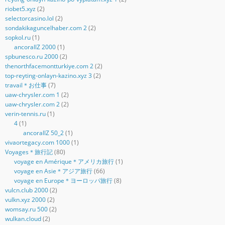
riobet5.xyz
(2)
selectorcasino.lol
(2)
sondakikaguncelhaber.com 2
(2)
sopkol.ru
(1)
ancorallZ 2000
(1)
spbunesco.ru 2000
(2)
thenorthfacemontturkiye.com 2
(2)
top-reyting-onlayn-kazino.xyz 3
(2)
travail＊お仕事
(7)
uaw-chrysler.com 1
(2)
uaw-chrysler.com 2
(2)
verin-tennis.ru
(1)
4
(1)
ancorallZ 50_2
(1)
vivaortegacy.com 1000
(1)
Voyages＊旅行記
(80)
voyage en Amérique＊アメリカ旅行
(1)
voyage en Asie＊アジア旅行
(66)
voyage en Europe＊ヨーロッパ旅行
(8)
vulcn.club 2000
(2)
vulkn.xyz 2000
(2)
womsay.ru 500
(2)
wulkan.cloud
(2)