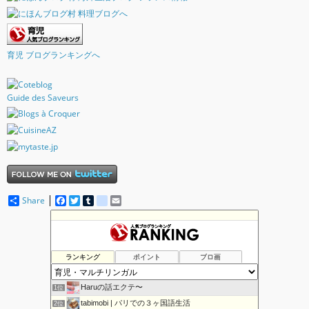
育児 ブログランキングへ
Guide des Saveurs
Share
F
T
T
d
E
a
w
u
e
m
c
i
m
l
a
e
t
b
i
i
b
t
l
c
l
o
e
r
i
ランキング
ポイント
ブロ画
o
r
o
k
u
s
Haruの話エクテ〜
1位
tabimobi | パリでの３ヶ国語生活
2位