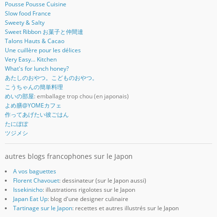
Pousse Pousse Cuisine
Slow food France
Sweety & Salty
Sweet Ribbon お菓子と仲間達
Talons Hauts & Cacao
Une cuillère pour les délices
Very Easy... Kitchen
What's for lunch honey?
あたしのおやつ。こどものおやつ。
こうちゃんの簡単料理
めいの部屋
: emballage trop chou (en japonais)
よめ膳@YOMEカフェ
作ってあげたい彼ごはん
たにぽぽ
ツジメシ
autres blogs francophones sur le Japon
A vos baguettes
Florent Chavouet
: dessinateur (sur le Japon aussi)
Issekinicho
: illustrations rigolotes sur le Japon
Japan Eat Up
: blog d'une designer culinaire
Tartinage sur le Japon
: recettes et autres illustrés sur le Japon