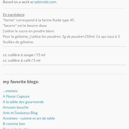
Based on a work at
tabimobi.com
.
En ingrédient
:
"farine" correspond à la farine fluide type 45.
"beurre" est le beurre doux
J'utilise le sucre en poudre blanc
Pour la gélatine, j'utilise les poudres:
5g de poudre=250ml
. Ce qui vaut à 3
feuilles de gélatine.
cs: cuillère à soupe / 15 ml
cc: cuillère à café / 5 ml
my favorite blogs:
...miettes
A Flavor Capture
A la table des gourmands
Amuses bouche
Anis et Soulueou Blog
Assiettes - cuisine et art de table
B comme bon