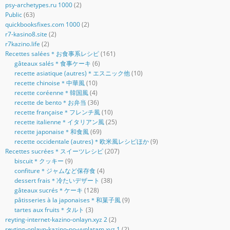
psy-archetypes.ru 1000
(2)
Public
(63)
quickbooksfixes.com 1000
(2)
r7-kasino8.site
(2)
r7kazino.life
(2)
Recettes salées＊お食事系レシピ
(161)
gâteaux salés＊食事ケーキ
(6)
recette asiatique (autres)＊エスニック他
(10)
recette chinoise＊中華風
(10)
recette coréenne＊韓国風
(4)
recette de bento＊お弁当
(36)
recette française＊フレンチ風
(10)
recette italienne＊イタリアン風
(25)
recette japonaise＊和食風
(69)
recette occidentale (autres)＊欧米風レシピほか
(9)
Recettes sucrées＊スイーツレシピ
(207)
biscuit＊クッキー
(9)
confiture＊ジャムなど保存食
(4)
dessert frais＊冷たいデザート
(38)
gâteaux sucrés＊ケーキ
(128)
pâtisseries à la japonaises＊和菓子風
(9)
tartes aux fruits＊タルト
(3)
reyting-internet-kazino-onlayn.xyz 2
(2)
reyting-onlayn-kazino-po-vyplatam.xyz 1
(2)