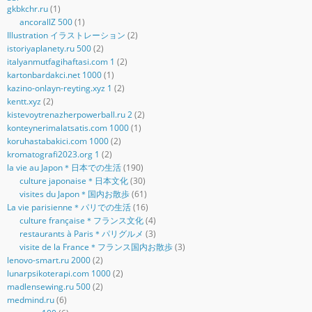
gkbkchr.ru
(1)
ancorallZ 500
(1)
Illustration イラストレーション
(2)
istoriyaplanety.ru 500
(2)
italyanmutfagihaftasi.com 1
(2)
kartonbardakci.net 1000
(1)
kazino-onlayn-reyting.xyz 1
(2)
kentt.xyz
(2)
kistevoytrenazherpowerball.ru 2
(2)
konteynerimalatsatis.com 1000
(1)
koruhastabakici.com 1000
(2)
kromatografi2023.org 1
(2)
la vie au Japon＊日本での生活
(190)
culture japonaise＊日本文化
(30)
visites du Japon＊国内お散歩
(61)
La vie parisienne＊パリでの生活
(16)
culture française＊フランス文化
(4)
restaurants à Paris＊パリグルメ
(3)
visite de la France＊フランス国内お散歩
(3)
lenovo-smart.ru 2000
(2)
lunarpsikoterapi.com 1000
(2)
madlensewing.ru 500
(2)
medmind.ru
(6)