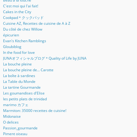
Beau à la louche
C'est moi qui l'ai fait!
Cakes in the City
Cookpad＊クックパッド
Cuisine AZ, Recettes de cuisine de A à Z
Du côté de chez Willow
épicurien
Evan's Kitchen Ramblings
Gloubiblog
In the food for love
JUNAオフィシャルブログ＊Quality of Life by JUNA
La bouche pleine
La bouche pleine de... Carotte
La boîte à sardines
La Table du Monde
La tartine Gourmande
Les goumandises d'Elise
les petits plats de trinidad
marimo カフェ
Marmiton: 35000 recettes de cuisine!
Midonaise
O delices
Passion_gourmande
Piment oiseau