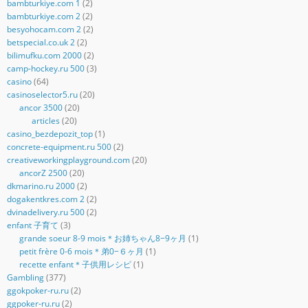
bambturkiye.com 1
(2)
bambturkiye.com 2
(2)
besyohocam.com 2
(2)
betspecial.co.uk 2
(2)
bilimufku.com 2000
(2)
camp-hockey.ru 500
(3)
casino
(64)
casinoselector5.ru
(20)
ancor 3500
(20)
articles
(20)
casino_bezdepozit_top
(1)
concrete-equipment.ru 500
(2)
creativeworkingplayground.com
(20)
ancorZ 2500
(20)
dkmarino.ru 2000
(2)
dogakentkres.com 2
(2)
dvinadelivery.ru 500
(2)
enfant 子育て
(3)
grande soeur 8-9 mois＊お姉ちゃん8−9ヶ月
(1)
petit frère 0-6 mois＊弟0−６ヶ月
(1)
recette enfant＊子供用レシピ
(1)
Gambling
(377)
ggokpoker-ru.ru
(2)
ggpoker-ru.ru
(2)